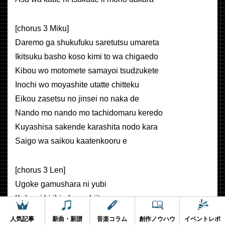
[chorus 3 Miku]
Daremo ga shukufuku saretutsu umareta
Ikitsuku basho koso kimi to wa chigaedo
Kibou wo motomete samayoi tsudzukete
Inochi wo moyashite utatte chitteku
Eikou zasetsu no jinsei no naka de
Nando mo nando mo tachidomaru keredo
Kuyashisa sakende karashita nodo kara
Saigo wa saikou kaatenkooru e
[chorus 3 Len]
Ugoke gamushara ni yubi
Koko ni kirihirake yo biito
Misetsukero yo onoga chikara
人気記事
新曲・新譜
音楽コラム
創作ノウハウ
イベントレポ