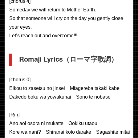
[chorus 4]
Someday we will return to Mother Earth.
So that someone will cry on the day you gently close
your eyes,
Let’s reach out and overcome!!!
Romaji Lyrics（ローマ字歌詞）
[chorus 0]
Eikou to zasetsu no jinsei Miagereba takaki kabe
Dakedo boku wa yowakunai Sono te nobase
[Rin]
Ano aoi osora ni mukatte Ookiku utaou
Kore wa nani? Shiranai koto darake Sagashite mitai