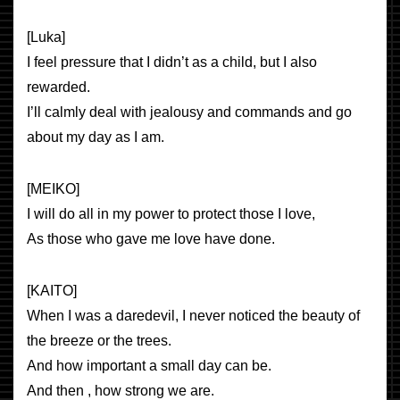
[Luka]
I feel pressure that I didn’t as a child, but I also
rewarded.
I’ll calmly deal with jealousy and commands and go
about my day as I am.
[MEIKO]
I will do all in my power to protect those I love,
As those who gave me love have done.
[KAITO]
When I was a daredevil, I never noticed the beauty of
the breeze or the trees.
And how important a small day can be.
And then , how strong we are.