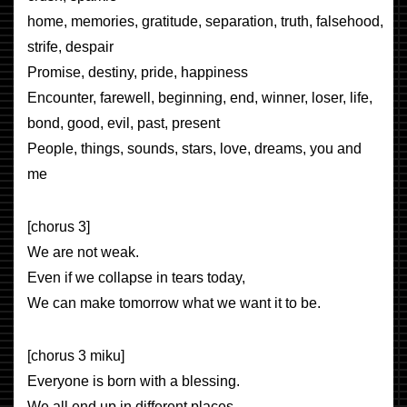
home, memories, gratitude, separation, truth, falsehood,
strife, despair
Promise, destiny, pride, happiness
Encounter, farewell, beginning, end, winner, loser, life,
bond, good, evil, past, present
People, things, sounds, stars, love, dreams, you and
me
[chorus 3]
We are not weak.
Even if we collapse in tears today,
We can make tomorrow what we want it to be.
[chorus 3 miku]
Everyone is born with a blessing.
We all end up in different places,