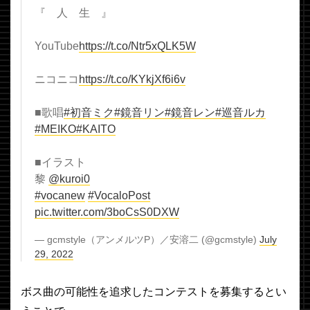
『 人 生 』
YouTube
https://t.co/Ntr5xQLK5W
ニコニコ
https://t.co/KYkjXf6i6v
■歌唱
#初音ミク
#鏡音リン
#鏡音レン
#巡音ルカ
#MEIKO
#KAITO
■イラスト
黎
@kuroi0
#vocanew
#VocaloPost
pic.twitter.com/3boCsS0DXW
— gcmstyle（アンメルツP）／安溶二 (@gcmstyle)
July
29, 2022
ボス曲の可能性を追求したコンテストを募集するとい