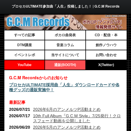
プロセカULTIMATE参加曲「人生」投稿しました！ | G.C.M Records
すべての記事
ボカロ曲発表
CD・配信・本
DTM講座
音楽コラム
創作ノウハウ
イベントレポ
当サイトについて
お問い合わせ
YouTube
通販(BOOTH)
X(Twitter)
G.C.M Recordsからのお知らせ
プロセカULTIMATE採用曲「人生」ダウンロードカードや各
種グッズの通販実施中！
最新記事
2026/07/21
2026年6月のアンメルツP活動まとめ
2026/07/17
10th Full Album『G.C.M Style』7/25発行！クロ
スフェード動画を公開しました
2026/06/20
2026年5月のアンメルツP活動まとめ