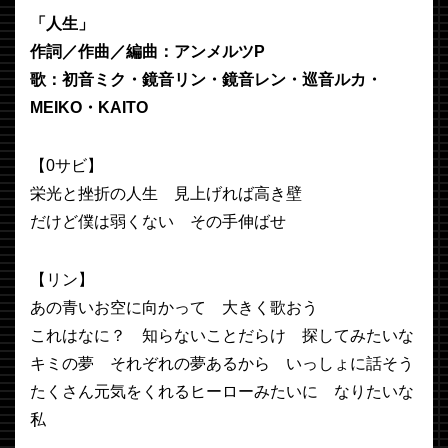
「人生」
作詞／作曲／編曲：アンメルツP
歌：初音ミク・鏡音リン・鏡音レン・巡音ルカ・
MEIKO・KAITO
【0サビ】
栄光と挫折の人生 見上げれば高き壁
だけど僕は弱くない その手伸ばせ
【リン】
あの青いお空に向かって 大きく歌おう
これはなに？ 知らないことだらけ 探してみたいな
キミの夢 それぞれの夢あるから いっしょに話そう
たくさん元気をくれるヒーローみたいに なりたいな
私