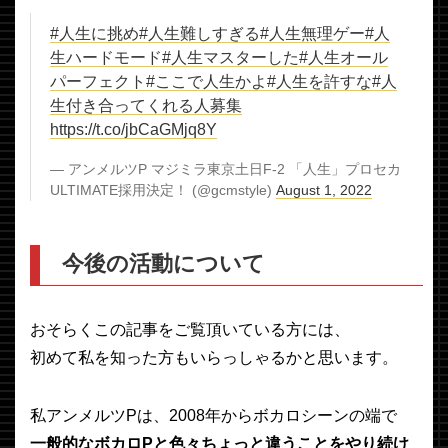
#人生に挑め
#人生難しすぎる
#人生無理ゲー
#人
生ハードモード
#人生マスターした
#人生オール
パーフェクト
#ここで人生かよ
#人生を許すな
#人
生付き合ってくれる人募集
https://t.co/jbCaGMjq8Y
— アンメルツP マジミラ東京土日F-2 「人生」プロセカ
ULTIMATE採用決定！ (@gcmstyle)
August 1, 2022
今後の活動について
おそらくこの記事をご覧頂いている方には、
初めて私を知った方もいらっしゃるかと思います。
私アンメルツPは、2008年からボカロシーンの端で
一般的なボカロPと色々ちょっと違うことをやり続け