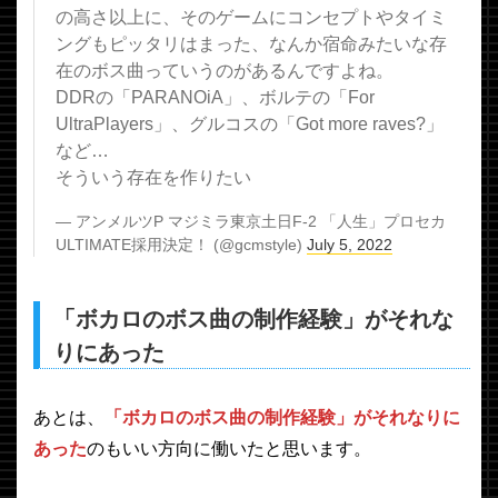
の高さ以上に、そのゲームにコンセプトやタイミ
ングもピッタリはまった、なんか宿命みたいな存
在のボス曲っていうのがあるんですよね。
DDRの「PARANOiA」、ボルテの「For
UltraPlayers」、グルコスの「Got more raves?」
など…
そういう存在を作りたい
— アンメルツP マジミラ東京土日F-2 「人生」プロセカ
ULTIMATE採用決定！ (@gcmstyle)
July 5, 2022
「ボカロのボス曲の制作経験」がそれな
りにあった
あとは、
「ボカロのボス曲の制作経験」がそれなりに
あった
のもいい方向に働いたと思います。