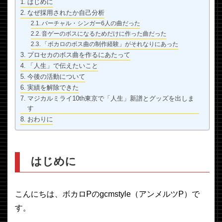
はじめに
なぜ採用されたか自己分析
バーチャル・シンガー6人の曲だった
音ゲーのボスになるためだけに作った曲だった
「ボカロのボス曲の制作経験」がそれなりにあった
プロセカのボス曲を作るにあたって
「人生」で伝えたいこと
今後の活動について
実績を解除できた
マジカルミライ10th東京で「人生」新譜とグッズを出しま
す
おわりに
はじめに
こんにちは、ボカロPのgcmstyle（アンメルツP）で
す。