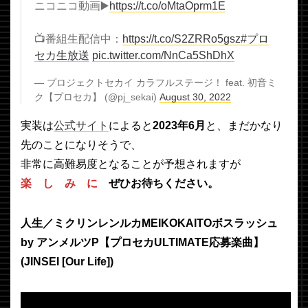
ニコニコ動画▶️
https://t.co/oMtaOprm1E
📺番組生配信中：
https://t.co/S2ZRRo5gsz
#プロ
セカ生放送
pic.twitter.com/NnCa5ShDhX
— プロジェクトセカイ カラフルステージ！ feat. 初音ミ
ク【プロセカ】 (@pj_sekai)
August 30, 2022
実装は
公式サイト
によると
2023年6月
と、まだかなり
先のことになりそうで、
非常に高難易度となることが予想されますが
楽 し み に
ぜひお待ちください。
人生／ミクリンレンルカMEIKOKAITOボスラッシュ
by アンメルツP【プロセカULTIMATE応募楽曲】
(JINSEI [Our Life])