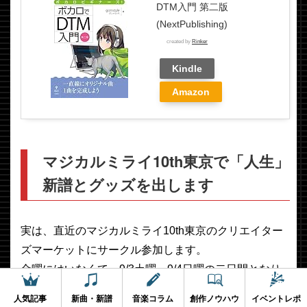
DTM入門 第二版
(NextPublishing)
created by
Rinker
Kindle
Amazon
マジカルミライ10th東京で「人生」
新譜とグッズを出します
実は、直近のマジカルミライ10th東京のクリエイター
ズマーケットにサークル参加します。
金曜にはいなくて、9/3土曜、9/4日曜の二日間となり
ます。
人気記事
新曲・新譜
音楽コラム
創作ノウハウ
イベントレポ