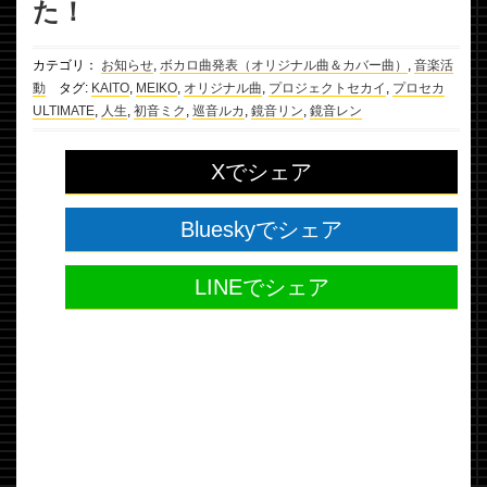
た！
カテゴリ：
お知らせ
,
ボカロ曲発表（オリジナル曲＆カバー曲）
,
音楽活
動
タグ:
KAITO
,
MEIKO
,
オリジナル曲
,
プロジェクトセカイ
,
プロセカ
ULTIMATE
,
人生
,
初音ミク
,
巡音ルカ
,
鏡音リン
,
鏡音レン
Xでシェア
Blueskyでシェア
LINEでシェア