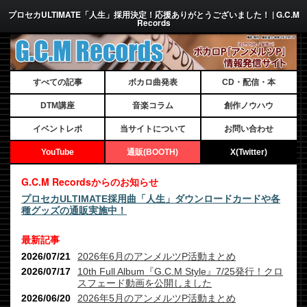
プロセカULTIMATE「人生」採用決定！応援ありがとうございました！ | G.C.M
Records
すべての記事
ボカロ曲発表
CD・配信・本
DTM講座
音楽コラム
創作ノウハウ
イベントレポ
当サイトについて
お問い合わせ
YouTube
通販(BOOTH)
X(Twitter)
G.C.M Recordsからのお知らせ
プロセカULTIMATE採用曲「人生」ダウンロードカードや各
種グッズの通販実施中！
最新記事
2026/07/21
2026年6月のアンメルツP活動まとめ
2026/07/17
10th Full Album『G.C.M Style』7/25発行！クロ
スフェード動画を公開しました
2026/06/20
2026年5月のアンメルツP活動まとめ