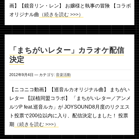
画】【鏡音リン・レン】 お嬢様と執事の冒険 【コラボ
オリジナル曲
（続きを読む >>>）
「まちがいレター」カラオケ配信
決定
2012年
9月
4日
— カテゴリ:
音楽活動
【ニコニコ動画】【巡音ルカオリジナル曲】 まちがい
レター 【誤植同盟コラボ】 「まちがいレター／アンメ
ルツP feat.巡音ルカ」が JOYSOUND8月度のリクエス
ト投票で200位以内に入り、配信決定しました！ 投票
期
（続きを読む >>>）