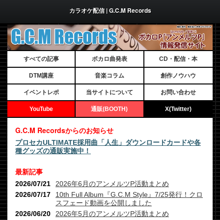
カラオケ配信 | G.C.M Records
すべての記事
ボカロ曲発表
CD・配信・本
DTM講座
音楽コラム
創作ノウハウ
イベントレポ
当サイトについて
お問い合わせ
YouTube
通販(BOOTH)
X(Twitter)
G.C.M Recordsからのお知らせ
プロセカULTIMATE採用曲「人生」ダウンロードカードや各
種グッズの通販実施中！
最新記事
2026/07/21
2026年6月のアンメルツP活動まとめ
2026/07/17
10th Full Album『G.C.M Style』7/25発行！クロ
スフェード動画を公開しました
2026/06/20
2026年5月のアンメルツP活動まとめ