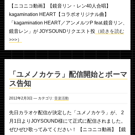
【ニコニコ動画】【鏡音リン・レン40人合唱】
kagamination HEART【コラボオリジナル曲】
「kagamination HEART／アンメルツP feat.鏡音リン、
鏡音レン」が JOYSOUNDリクエスト投
（続きを読む
>>>）
「ユメノカケラ」配信開始とボーマ
ス告知
2012年
2月
3日
— カテゴリ:
音楽活動
先日カラオケ配信が決定した「ユメノカケラ」が、 2
月1日よりJOYSOUND様にて正式に配信されました。
ぜひぜひ歌ってみてください！ 【ニコニコ動画】【鏡