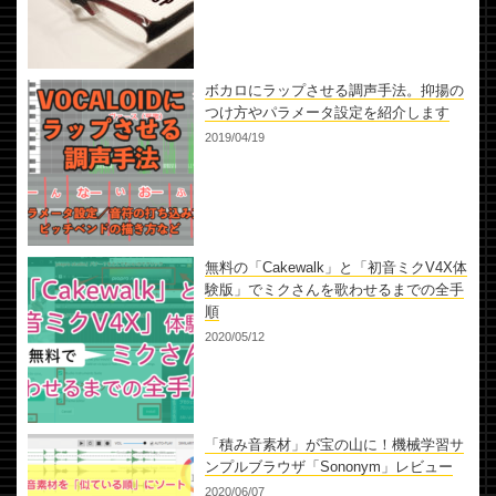
ボカロにラップさせる調声手法。抑揚の
つけ方やパラメータ設定を紹介します
2019/04/19
無料の「Cakewalk」と「初音ミクV4X体
験版」でミクさんを歌わせるまでの全手
順
2020/05/12
「積み音素材」が宝の山に！機械学習サ
ンプルブラウザ「Sononym」レビュー
2020/06/07