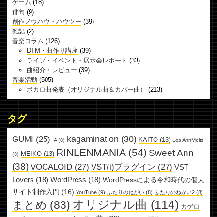
ゲーム
(18)
俳句
(9)
創作ノウハウ・ハウツー
(39)
雑記
(2)
音楽コラム
(126)
DTM・曲作り講座
(39)
ライブ・イベント・展示会レポート
(33)
曲紹介・レビュー
(39)
音楽活動
(505)
ボカロ曲発表（オリジナル曲＆カバー曲）
(213)
タグ
kagamination
(30)
GUMI
(25)
KAITO
(13)
IA
(8)
Los AnnMelts
RINLENMANIA
(54)
Sweet Ann
MEIKO
(13)
(8)
(38)
VOCALOID
(27)
VST(i)プラグイン
(27)
VST
Lovers
(18)
WordPress
(18)
WordPressによる令和時代の個人
サイト制作入門
(16)
YouTube
(9)
ふたりのねがい
(8)
ふたりのねがい2
(8)
オリジナル曲
(114)
まとめ
(83)
カゲロ