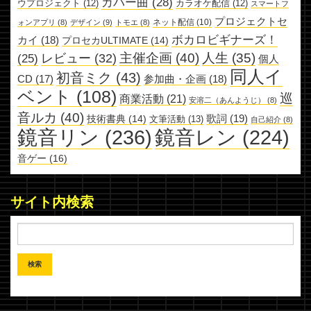
カバー曲
(28)
ウプロジェクト
(12)
カラオケ配信
(12)
スマートフ
プロジェクトセ
ネット配信
(10)
ォンアプリ
(8)
デザイン
(9)
トモエ
(8)
ボカロビギナーズ！
カイ
(18)
プロセカULTIMATE
(14)
主催企画
(40)
人生
(35)
レビュー
(32)
(25)
個人
同人イ
初音ミク
(43)
参加曲・企画
(18)
CD
(17)
ベント
(108)
巡
商業活動
(21)
安溶二（あんようじ）
(8)
音ルカ
(40)
歌詞
(19)
技術書典
(14)
文筆活動
(13)
自己紹介
(8)
鏡音リン
(236)
鏡音レン
(224)
音ゲー
(16)
サイト内検索