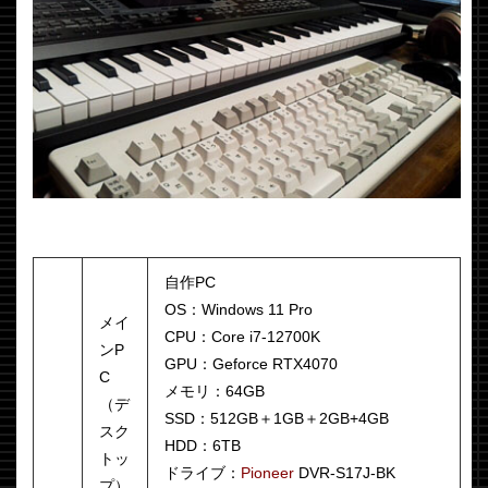
自作PC
OS：Windows 11 Pro
メイ
CPU：Core i7-12700K
ンP
GPU：Geforce RTX4070
C
メモリ：64GB
（デ
SSD：512GB＋1GB＋2GB+4GB
スク
HDD：6TB
トッ
ドライブ：
Pioneer
DVR-S17J-BK
プ）