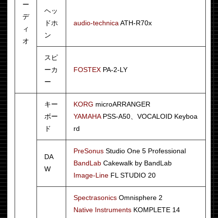
ー
ヘッ
デ
ドホ
audio-technica
ATH-R70x
ィ
ン
オ
スピ
ーカ
FOSTEX
PA-2-LY
ー
キー
KORG
microARRANGER
ボー
YAMAHA
PSS-A50、VOCALOID Keyboa
ド
rd
PreSonus
Studio One 5 Professional
DA
BandLab
Cakewalk by BandLab
W
Image-Line
FL STUDIO 20
Spectrasonics
Omnisphere 2
Native Instruments
KOMPLETE 14