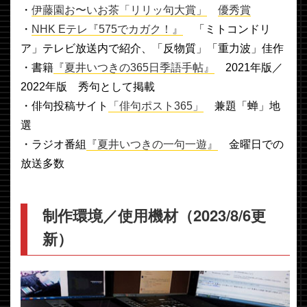
・
伊藤園お〜いお茶「リリッ句大賞」
優秀賞
・
NHK Eテレ『575でカガク！』
「ミトコンドリ
ア」テレビ放送内で紹介、「反物質」「重力波」佳作
・書籍
『
夏井いつきの365日季語手帖
』
2021年版／
2022年版 秀句として掲載
・俳句投稿サイト
「俳句ポスト365」
兼題「蝉」地
選
・ラジオ番組
『夏井いつきの一句一遊』
金曜日での
放送多数
制作環境／使用機材（2023/8/6更
新）