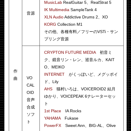
MusicLab
RealGuitar 5、RealStrat 5
IK Multimedia
SampleTank 4
音源
XLN Audio
Addictive Drums 2、XO
KORG
Collection M1
その他、各種有料／フリーのVSTi・サン
プリング音源
CRYPTON FUTURE MEDIA
初音ミ
ク、鏡音リン・レン、巡音ルカ、KAIT
O、MEIKO
作
INTERNET
がくっぽいど、メグッポイ
VO
曲
ド、Lily
CAL
AHS
猫村いろは、VOICEROID2 結月
OID
ゆかり、VOICEPEAK 6ナレーターセッ
音声
ト
合成
1st Place
IA Rocks
ソフ
YAHAMA
Fukase
ト
PowerFX
Sweet Ann、BIG-AL、Olive