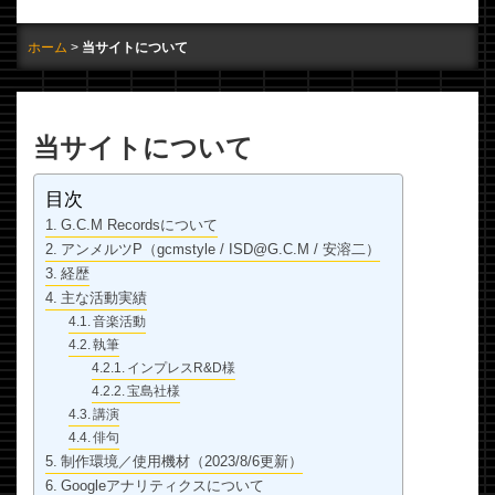
ホーム
当サイトについて
当サイトについて
目次
G.C.M Recordsについて
アンメルツP（gcmstyle / ISD@G.C.M / 安溶二）
経歴
主な活動実績
音楽活動
執筆
インプレスR&D様
宝島社様
講演
俳句
制作環境／使用機材（2023/8/6更新）
Googleアナリティクスについて