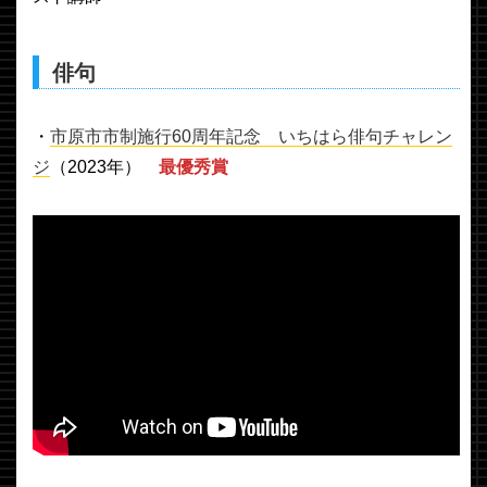
俳句
・
市原市市制施行60周年記念 いちはら俳句チャレン
ジ
（2023年）
最優秀賞