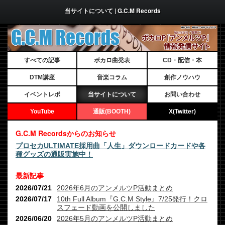
当サイトについて | G.C.M Records
すべての記事
ボカロ曲発表
CD・配信・本
DTM講座
音楽コラム
創作ノウハウ
イベントレポ
当サイトについて
お問い合わせ
YouTube
通販(BOOTH)
X(Twitter)
G.C.M Recordsからのお知らせ
プロセカULTIMATE採用曲「人生」ダウンロードカードや各
種グッズの通販実施中！
最新記事
2026/07/21
2026年6月のアンメルツP活動まとめ
2026/07/17
10th Full Album『G.C.M Style』7/25発行！クロ
スフェード動画を公開しました
2026/06/20
2026年5月のアンメルツP活動まとめ