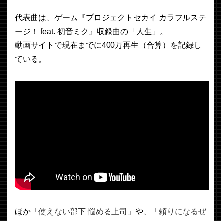
代表曲は、ゲーム『プロジェクトセカイ カラフルステ
ージ！ feat. 初音ミク』収録曲の「人生」。
動画サイトで現在までに400万再生（合算）を記録し
ている。
ほか
「使えない部下 悩める上司」
や、
「頼りになるぜ