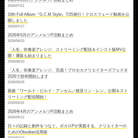
2026/07/21
10th Full Album『G.C.M Style』7/25発行！クロスフェード動画を公
開しました
2026/07/17
2026年5月のアンメルツP活動まとめ
2026/06/20
「人生」吹奏楽アレンジ、ストリーミング配信＆インスト版MV公
開！通販も始まりました
2026/06/10
「人生」吹奏楽アレンジ、完成！プロセカクリエイターズフェスタ
2026で頒布開始します
2026/05/26
新曲「ワールド・ビルド・アンセム／鏡音リン・レン」公開＆スト
リーミング配信開始！
2026/05/16
2026年4月のアンメルツP活動まとめ
2026/05/12
日々の記録と創作をつなぐ。ボカロPが実践する、クリエイターの
ためのObsidian活用術
2026/04/13