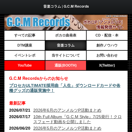
音楽コラム | G.C.M Records
すべての記事
ボカロ曲発表
CD・配信・本
DTM講座
音楽コラム
創作ノウハウ
イベントレポ
当サイトについて
お問い合わせ
YouTube
通販(BOOTH)
X(Twitter)
G.C.M Recordsからのお知らせ
プロセカULTIMATE採用曲「人生」ダウンロードカードや各
種グッズの通販実施中！
最新記事
2026/07/21
2026年6月のアンメルツP活動まとめ
2026/07/17
10th Full Album『G.C.M Style』7/25発行！クロ
スフェード動画を公開しました
2026/06/20
2026年5月のアンメルツP活動まとめ