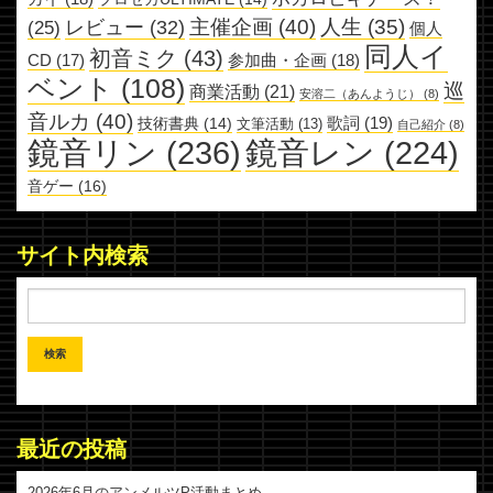
主催企画
(40)
人生
(35)
レビュー
(32)
(25)
個人
同人イ
初音ミク
(43)
参加曲・企画
(18)
CD
(17)
ベント
(108)
巡
商業活動
(21)
安溶二（あんようじ）
(8)
音ルカ
(40)
歌詞
(19)
技術書典
(14)
文筆活動
(13)
自己紹介
(8)
鏡音リン
(236)
鏡音レン
(224)
音ゲー
(16)
サイト内検索
最近の投稿
2026年6月のアンメルツP活動まとめ