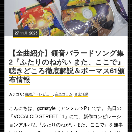
27
11月
2025
【全曲紹介】鏡音バラードソング集
2『ふたりのねがい また、ここで』
聴きどころ徹底解説＆ボーマス61頒
布情報
カテゴリ:
曲紹介・レビュー
,
音楽コラム
,
音楽活動
こんにちは、gcmstyle（アンメルツP）です。 先日の
「VOCALOID STREET 11」にて、新作コンピレーシ
ョンアルバム『ふたりのねがい また、ここで』を無事