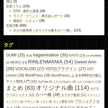
雑記
(2)
音楽コラム
(126)
DTM・曲作り講座
(39)
ライブ・イベント・展示会レポート
(33)
曲紹介・レビュー
(39)
音楽活動
(505)
ボカロ曲発表（オリジナル曲＆カバー曲）
(213)
タグ
kagamination
(30)
GUMI
(25)
KAITO
(13)
IA
(8)
Los AnnMelts
RINLENMANIA
(54)
Sweet Ann
MEIKO
(13)
(8)
(38)
VOCALOID
(27)
VST(i)プラグイン
(27)
VST
Lovers
(18)
WordPress
(18)
WordPressによる令和時代の個人
サイト制作入門
(16)
YouTube
(9)
ふたりのねがい
(8)
ふたりのねがい2
(8)
オリジナル曲
(114)
まとめ
(83)
カゲロ
カバー曲
(28)
ウプロジェクト
(12)
カラオケ配信
(12)
スマートフ
プロジェクトセ
ネット配信
(10)
ォンアプリ
(8)
デザイン
(9)
トモエ
(8)
ボカロビギナーズ！
カイ
(18)
プロセカULTIMATE
(14)