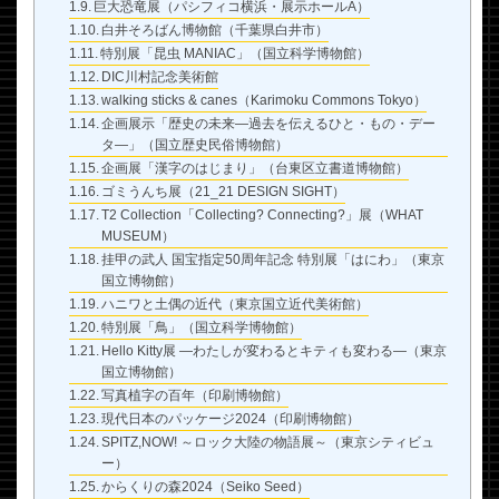
巨大恐竜展（パシフィコ横浜・展示ホールA）
白井そろばん博物館（千葉県白井市）
特別展「昆虫 MANIAC」（国立科学博物館）
DIC川村記念美術館
walking sticks & canes（Karimoku Commons Tokyo）
企画展示「歴史の未来―過去を伝えるひと・もの・デー
タ―」（国立歴史民俗博物館）
企画展「漢字のはじまり」（台東区立書道博物館）
ゴミうんち展（21_21 DESIGN SIGHT）
T2 Collection「Collecting? Connecting?」展（WHAT
MUSEUM）
挂甲の武人 国宝指定50周年記念 特別展「はにわ」（東京
国立博物館）
ハニワと土偶の近代（東京国立近代美術館）
特別展「鳥」（国立科学博物館）
Hello Kitty展 ―わたしが変わるとキティも変わる―（東京
国立博物館）
写真植字の百年（印刷博物館）
現代日本のパッケージ2024（印刷博物館）
SPITZ,NOW! ～ロック大陸の物語展～（東京シティビュ
ー）
からくりの森2024（Seiko Seed）