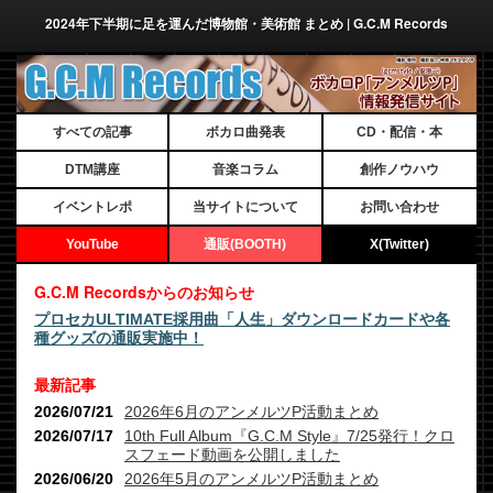
2024年下半期に足を運んだ博物館・美術館 まとめ | G.C.M Records
すべての記事
ボカロ曲発表
CD・配信・本
DTM講座
音楽コラム
創作ノウハウ
イベントレポ
当サイトについて
お問い合わせ
YouTube
通販(BOOTH)
X(Twitter)
G.C.M Recordsからのお知らせ
プロセカULTIMATE採用曲「人生」ダウンロードカードや各
種グッズの通販実施中！
最新記事
2026/07/21
2026年6月のアンメルツP活動まとめ
2026/07/17
10th Full Album『G.C.M Style』7/25発行！クロ
スフェード動画を公開しました
2026/06/20
2026年5月のアンメルツP活動まとめ