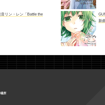
鏡音リン・レン「Battle the
G
新曲
動場所