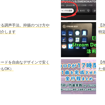
せる調声手法。抑揚のつけ方や
【2
紹介します
特
カードを自由なデザインで安く
【
もOK）
た