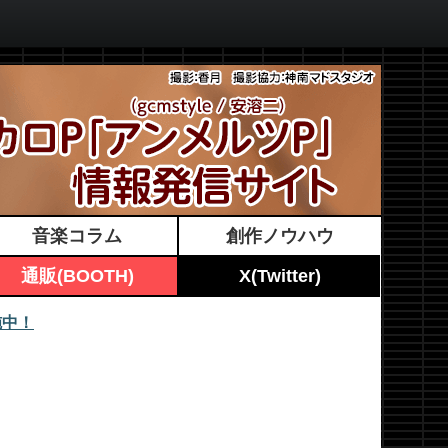
音楽コラム
創作ノウハウ
通販(BOOTH)
X(Twitter)
施中！