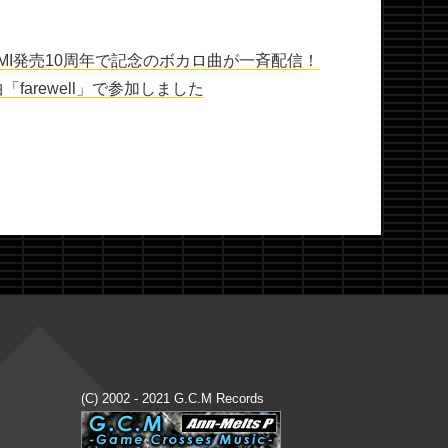
UMI発売10周年で記念のボカロ曲が一斉配信！
「farewell」で参加しました
(C) 2002 - 2021 G.C.M Records