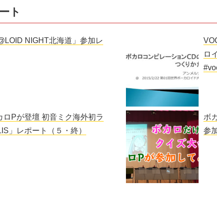
ート
@LOID NIGHT北海道」参加レ
VO
ロ
#vo
にボカロPが登壇 初音ミク海外初ラ
ボ
OLIS」レポート（５・終）
参