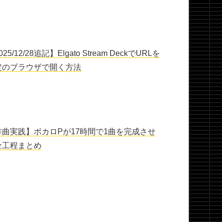
025/12/28追記】Elgato Stream DeckでURLを
定のブラウザで開く方法
作曲実践】ボカロPが17時間で1曲を完成させ
全工程まとめ