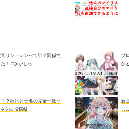
鏡音リン・レンって誰？関係性
プ
た！ #かがしら
が
く！？歌詞と音名の完全一致ソ
新
#ネタ曲投稿祭
し