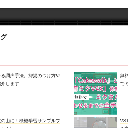
ング
せる調声手法。抑揚のつけ方や
無料
紹介します
で
宝の山に！機械学習サンプルブ
V