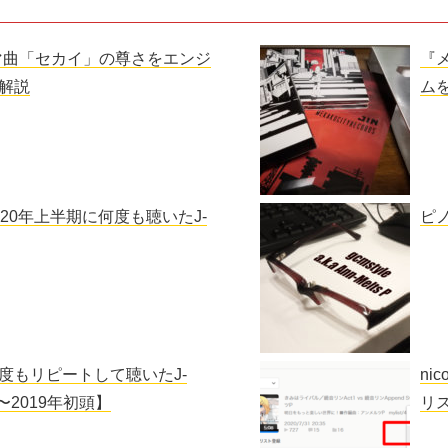
マ曲「セカイ」の尊さをエンジ
『
解説
ム
20年上半期に何度も聴いたJ-
ピノ
度もリピートして聴いたJ-
ni
年〜2019年初頭】
リ