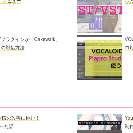
m」レビュー
ル
プラグインが「Cakewalk」
VO
きの対処方法
ロ対
習慣の改善に挑む！
Y
マった話
制