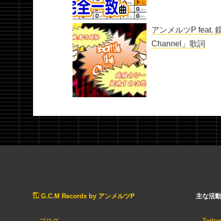
アンメルツP feat. 
Channel」歌詞
G.C.M Records by アンメルツP
主な活
ブログ
Twitter