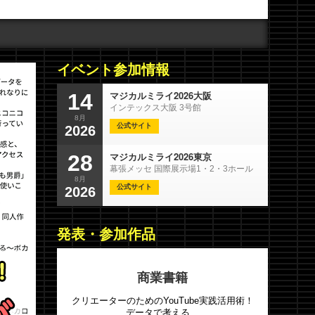
イベント参加情報
マジカルミライ2026大阪
14
インテックス大阪 3号館
8月
公式サイト
2026
マジカルミライ2026東京
28
幕張メッセ 国際展示場1・2・3ホール
8月
公式サイト
2026
発表・参加作品
商業書籍
クリエーターのためのYouTube実践活用術！
データで考える、