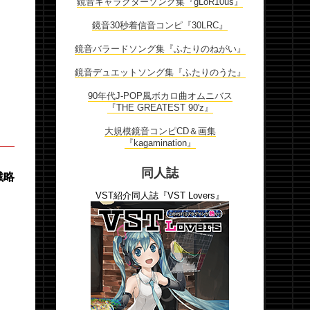
鏡音キャラクターソング集『gLoR10us』
鏡音30秒着信音コンピ『30LRC』
鏡音バラードソング集『ふたりのねがい』
鏡音デュエットソング集『ふたりのうた』
90年代J-POP風ボカロ曲オムニバス
『THE GREATEST 90'z』
大規模鏡音コンピCD＆画集
『kagamination』
同人誌
戦略
VST紹介同人誌『VST Lovers』