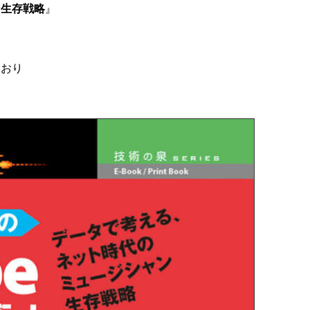
ン生存戦略
』
ており