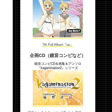
7th Full Album『us』
企画CD（鏡音コンピなど）
鏡音コンピCD＆画集＆アンソロ
『kagamination2』シリーズ