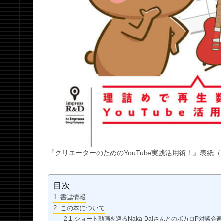
『クリエーターのためのYouTube実践活用術！』表紙
目次
書誌情報
この本について
ショート動画を巡るNaka-DaiさんとのボカロP対談企