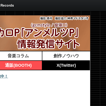
ecords
音楽コラム
創作ノウハウ
通販(BOOTH)
X(Twitter)
施中！