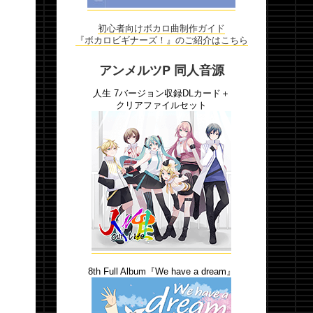
初心者向けボカロ曲制作ガイド
『ボカロビギナーズ！』のご紹介はこちら
アンメルツP 同人音源
人生 7バージョン収録DLカード＋
クリアファイルセット
8th Full Album『We have a dream』