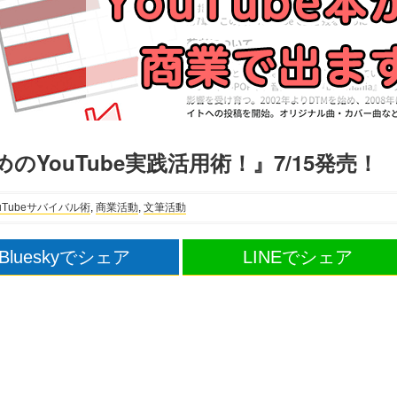
YouTube実践活用術！』7/15発売！
Tubeサバイバル術
,
商業活動
,
文筆活動
Blueskyでシェア
LINEでシェア