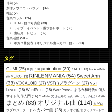
俳句
(9)
創作ノウハウ・ハウツー
(39)
雑記
(2)
音楽コラム
(126)
DTM・曲作り講座
(39)
ライブ・イベント・展示会レポート
(33)
曲紹介・レビュー
(39)
音楽活動
(505)
ボカロ曲発表（オリジナル曲＆カバー曲）
(213)
タグ
kagamination
(30)
GUMI
(25)
KAITO
(13)
IA
(8)
Los AnnMelts
RINLENMANIA
(54)
Sweet Ann
MEIKO
(13)
(8)
(38)
VOCALOID
(27)
VST(i)プラグイン
(27)
VST
Lovers
(18)
WordPress
(18)
WordPressによる令和時代の個人
サイト制作入門
(16)
YouTube
(9)
ふたりのねがい
(8)
ふたりのねがい2
(8)
オリジナル曲
(114)
まとめ
(83)
カゲロ
カバー曲
(28)
ウプロジェクト
(12)
カラオケ配信
(12)
スマートフ