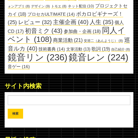
プロジェクトセ
ネット配信
(10)
ォンアプリ
(8)
デザイン
(9)
トモエ
(8)
ボカロビギナーズ！
カイ
(18)
プロセカULTIMATE
(14)
主催企画
(40)
人生
(35)
レビュー
(32)
(25)
個人
同人イ
初音ミク
(43)
参加曲・企画
(18)
CD
(17)
ベント
(108)
巡
商業活動
(21)
安溶二（あんようじ）
(8)
音ルカ
(40)
歌詞
(19)
技術書典
(14)
文筆活動
(13)
自己紹介
(8)
鏡音リン
(236)
鏡音レン
(224)
音ゲー
(16)
サイト内検索