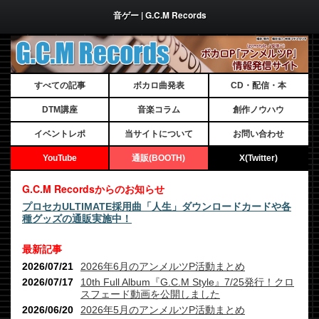
音ゲー | G.C.M Records
すべての記事
ボカロ曲発表
CD・配信・本
DTM講座
音楽コラム
創作ノウハウ
イベントレポ
当サイトについて
お問い合わせ
YouTube
通販(BOOTH)
X(Twitter)
G.C.M Recordsからのお知らせ
プロセカULTIMATE採用曲「人生」ダウンロードカードや各
種グッズの通販実施中！
最新記事
2026/07/21
2026年6月のアンメルツP活動まとめ
2026/07/17
10th Full Album『G.C.M Style』7/25発行！クロ
スフェード動画を公開しました
2026/06/20
2026年5月のアンメルツP活動まとめ