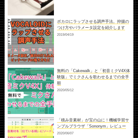
ボカロにラップさせる調声手法。抑揚の
つけ方やパラメータ設定を紹介します
2019/04/19
無料の「Cakewalk」と「初音ミクV4X体
験版」でミクさんを歌わせるまでの全手
順
2020/05/12
「積み音素材」が宝の山に！機械学習サ
ンプルブラウザ「Sononym」レビュー
2020/06/07