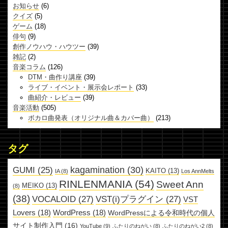
お知らせ
(6)
クイズ
(5)
ゲーム
(18)
俳句
(9)
創作ノウハウ・ハウツー
(39)
雑記
(2)
音楽コラム
(126)
DTM・曲作り講座
(39)
ライブ・イベント・展示会レポート
(33)
曲紹介・レビュー
(39)
音楽活動
(505)
ボカロ曲発表（オリジナル曲＆カバー曲）
(213)
タグ
kagamination
(30)
GUMI
(25)
KAITO
(13)
IA
(8)
Los AnnMelts
RINLENMANIA
(54)
Sweet Ann
MEIKO
(13)
(8)
(38)
VOCALOID
(27)
VST(i)プラグイン
(27)
VST
Lovers
(18)
WordPress
(18)
WordPressによる令和時代の個人
サイト制作入門
(16)
YouTube
(9)
ふたりのねがい
(8)
ふたりのねがい2
(8)