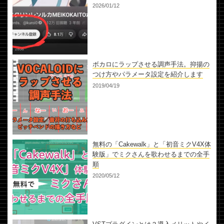
2026/01/12
ボカロにラップさせる調声手法。抑揚の
つけ方やパラメータ設定を紹介します
2019/04/19
無料の「Cakewalk」と「初音ミクV4X体
験版」でミクさんを歌わせるまでの全手
順
2020/05/12