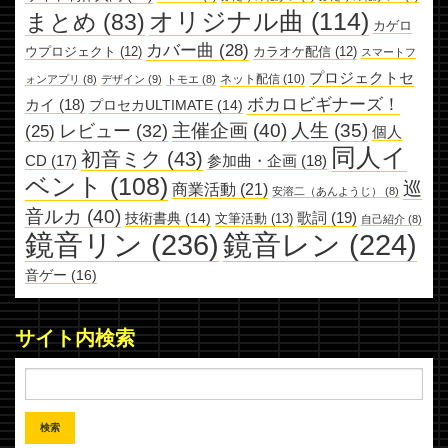
オリジナル曲
(114)
まとめ
(83)
カゲロ
カバー曲
(28)
ウプロジェクト
(12)
カラオケ配信
(12)
スマートフ
プロジェクトセ
ネット配信
(10)
ォンアプリ
(8)
デザイン
(9)
トモエ
(8)
ボカロビギナーズ！
カイ
(18)
プロセカULTIMATE
(14)
主催企画
(40)
人生
(35)
レビュー
(32)
(25)
個人
同人イ
初音ミク
(43)
参加曲・企画
(18)
CD
(17)
ベント
(108)
巡
商業活動
(21)
安溶二（あんようじ）
(8)
音ルカ
(40)
歌詞
(19)
技術書典
(14)
文筆活動
(13)
自己紹介
(8)
鏡音リン
(236)
鏡音レン
(224)
音ゲー
(16)
サイト内検索