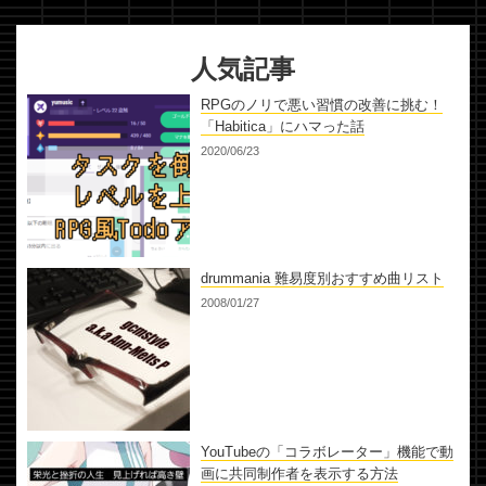
人気記事
RPGのノリで悪い習慣の改善に挑む！
「Habitica」にハマった話
2020/06/23
drummania 難易度別おすすめ曲リスト
2008/01/27
YouTubeの「コラボレーター」機能で動
画に共同制作者を表示する方法