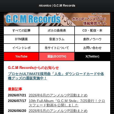
niconico | G.C.M Records
すべての記事
ボカロ曲発表
CD・配信・本
DTM講座
音楽コラム
創作ノウハウ
イベントレポ
当サイトについて
お問い合わせ
YouTube
通販(BOOTH)
X(Twitter)
G.C.M Recordsからのお知らせ
プロセカULTIMATE採用曲「人生」ダウンロードカードや各
種グッズの通販実施中！
最新記事
2026/07/21
2026年6月のアンメルツP活動まとめ
2026/07/17
10th Full Album『G.C.M Style』7/25発行！クロ
スフェード動画を公開しました
2026/06/20
2026年5月のアンメルツP活動まとめ