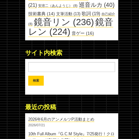
巡音ルカ
(40)
(21)
安溶二（あんようじ）
(8)
歌詞
(19)
技術書典
(14)
文筆活動
(13)
自己紹介
鏡音リン
(236)
鏡音
(8)
レン
(224)
音ゲー
(16)
サイト内検索
最近の投稿
2026年6月のアンメルツP活動まとめ
2026/07/21
10th Full Album『G.C.M Style』7/25発行！クロ