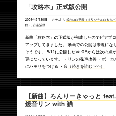
「攻略本」正式版公開
2008年
5月
30日
— カテゴリ:
ボカロ曲発表（オリジナル曲＆カバ
曲）
,
音楽活動
新曲「攻略本」の正式版が完成したのでピアプ
アップしてきました。 動画での公開は来週にな
そうです。 5/11に公開したVer0.5からは次の点
更になっています。 ・リンの発声改善 ・ボーカ
にハモリをつける ・音
（続きを読む >>>）
【新曲】ろんりーきゃっと feat.
鏡音リン with 猫