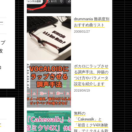
drummania 難易度別
ー
おすすめ曲リスト
2008/01/27
ップ
攻
ボカロにラップさせ
コ
る調声手法。抑揚の
つけ方やパラメータ
設定を紹介します
2019/04/19
無料の
「Cakewalk」と
ー
「初音ミクV4X体験
版」でミクさんを歌