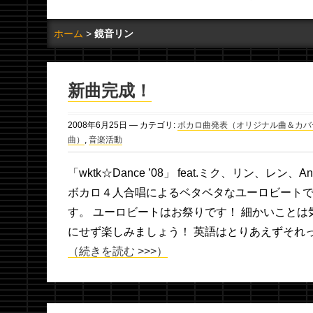
ホーム
鏡音リン
新曲完成！
2008年
6月
25日
— カテゴリ:
ボカロ曲発表（オリジナル曲＆カバ
曲）
,
音楽活動
「wktk☆Dance ’08」 feat.ミク、リン、レン、An
ボカロ４人合唱によるベタベタなユーロビート
す。 ユーロビートはお祭りです！ 細かいことは
にせず楽しみましょう！ 英語はとりあえずそれ
（続きを読む >>>）