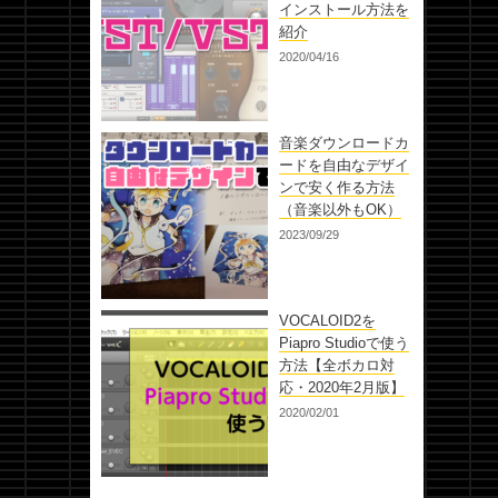
インストール方法を
紹介
2020/04/16
音楽ダウンロードカ
ードを自由なデザイ
ンで安く作る方法
（音楽以外もOK）
2023/09/29
VOCALOID2を
Piapro Studioで使う
方法【全ボカロ対
応・2020年2月版】
2020/02/01