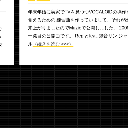
ー
年末年始に実家でTVを見つつVOCALOIDの操作
覚えるための 練習曲を作っていまして、それが
来上がりましたのでMuzieで公開しました。 200
で
一発目の公開曲です。 Reply: feat. 鏡音リン ジ
る
ル
（続きを読む >>>）
友