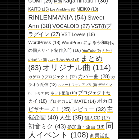
kagamination
(30)
GUMI
(25)
IA
(8)
KAITO
(13)
MEIKO
(13)
Los AnnMelts
(8)
RINLENMANIA
(54)
Sweet
Ann
(38)
VOCALOID
(27)
VST(i)プ
ラグイン
(27)
VST Lovers
(18)
WordPress
(18)
WordPressによる令和時代
の個人サイト制作入門
(16)
YouTube
(9)
ふたり
まとめ
のねがい
(8)
ふたりのねがい2
(8)
オリジナル曲
(114)
(83)
カバー曲
(28)
カゲロウプロジェクト
(12)
カ
ラオケ配信
(12)
スマートフォンアプリ
(8)
デザイン
プロジェクトセ
ネット配信
(10)
(9)
トモエ
(8)
ボカロ
カイ
(18)
プロセカULTIMATE
(14)
主
レビュー
(32)
ビギナーズ！
(25)
催企画
(40)
人生
(35)
個人CD
(17)
同
初音ミク
(43)
参加曲・企画
(18)
人イベント
(108)
商業活動