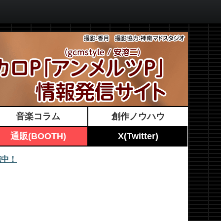
音楽コラム
創作ノウハウ
通販(BOOTH)
X(Twitter)
施中！