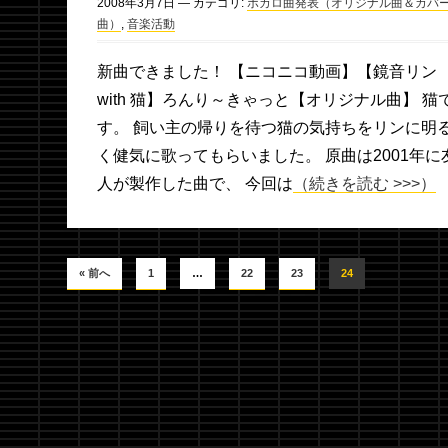
2008年
3月
7日
— カテゴリ:
ボカロ曲発表（オリジナル曲＆カバ
曲）
,
音楽活動
新曲できました！ 【ニコニコ動画】【鏡音リン
with 猫】ろんり～きゃっと【オリジナル曲】 猫
す。 飼い主の帰りを待つ猫の気持ちをリンに明
く健気に歌ってもらいました。 原曲は2001年に
人が製作した曲で、 今回は
（続きを読む >>>）
« 前へ
1
…
22
23
24