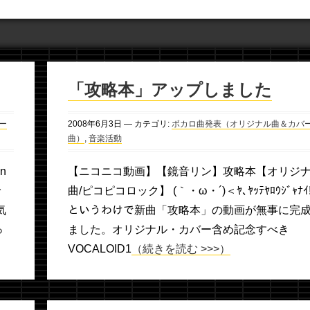
「攻略本」アップしました
ー
2008年
6月
3日
— カテゴリ:
ボカロ曲発表（オリジナル曲＆カバ
曲）
,
音楽活動
n
【ニコニコ動画】【鏡音リン】攻略本【オリジ
で
曲/ピコピコロック】 (｀・ω・´)＜ﾔ､ﾔｯﾃﾔﾛｳｼﾞｬﾅｲ!
気
というわけで新曲「攻略本」の動画が無事に完
っ
ました。オリジナル・カバー含め記念すべき
VOCALOID1
（続きを読む >>>）