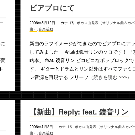
ピアプロにて
ー
2008年
5月
12日
— カテゴリ:
ボカロ曲発表（オリジナル曲＆カバ
曲）
,
音楽活動
ロに
新曲のラフイメージができたのでピアプロにア
り
してみました。 今回は鏡音リンのソロです！ 「
が変
略本」 feat. 鏡音リン ピコピコなポップロックで
ル
す。 ギターとドラムとリン以外はすべてファミ
ン音源を再現する フリーソ
（続きを読む >>>）
【新曲】Reply: feat. 鏡音リン
2008年
1月
8日
— カテゴリ:
ボカロ曲発表（オリジナル曲＆カバ
曲）
,
音楽活動