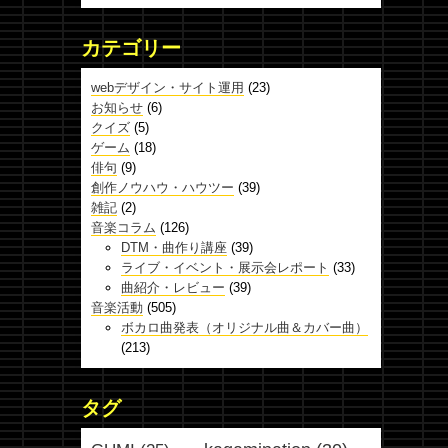
カテゴリー
webデザイン・サイト運用
(23)
お知らせ
(6)
クイズ
(5)
ゲーム
(18)
俳句
(9)
創作ノウハウ・ハウツー
(39)
雑記
(2)
音楽コラム
(126)
DTM・曲作り講座
(39)
ライブ・イベント・展示会レポート
(33)
曲紹介・レビュー
(39)
音楽活動
(505)
ボカロ曲発表（オリジナル曲＆カバー曲）
(213)
タグ