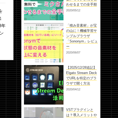
わせるまでの全手順
を
2020/05/12
出
8年
「積み音素材」が宝
の山に！機械学習サ
ャン
ンプルブラウザ
「Sononym」レビュ
ー
2020/06/07
【2025/12/28追記】
Elgato Stream Deck
でURLを特定のブラ
ウザで開く方法
2020/04/12
VSTプラグインと
は？導入メリットや