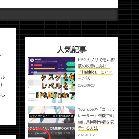
人気記事
ー
RPGのノリで悪い習
慣の改善に挑む！
「Habitica」にハマ
ナル
った話
!
2020/06/23
成し
YouTubeの「コラボ
レーター」機能で動
画に共同制作者を表
示する方法
2026/01/12