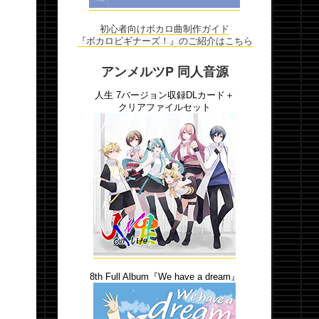
初心者向けボカロ曲制作ガイド
『ボカロビギナーズ！』のご紹介はこちら
アンメルツP 同人音源
人生 7バージョン収録DLカード＋
クリアファイルセット
8th Full Album『We have a dream』