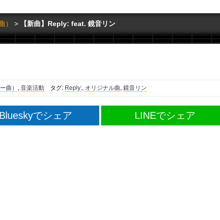
曲）
【新曲】Reply: feat. 鏡音リン
ー曲）
,
音楽活動
タグ:
Reply:
,
オリジナル曲
,
鏡音リン
Blueskyでシェア
LINEでシェア