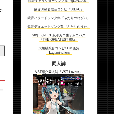
鏡音キャラクターソング集『gLoR10us』
鏡音30秒着信音コンピ『30LRC』
か
鏡音バラードソング集『ふたりのねがい』
鏡音デュエットソング集『ふたりのうた』
90年代J-POP風ボカロ曲オムニバス
『THE GREATEST 90'z』
大規模鏡音コンピCD＆画集
『kagamination』
同人誌
VST紹介同人誌『VST Lovers』
ー