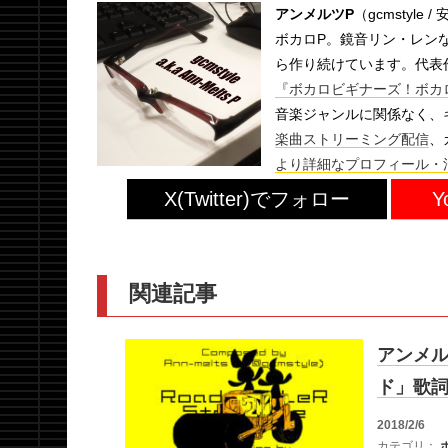
アンメルツP
（gcmstyle 
ボカロP。鏡音リン・レンな
ら作り続けています。代表
『ボカロビギナーズ！ボカロ
音楽ジャンルに関係なく、
楽曲ストリーミング配信
、
より詳細なプロフィール・
X(Twitter)でフォロー
Y
関連記事
アンメル
ド」歌
2018/2/6
カテゴリ：