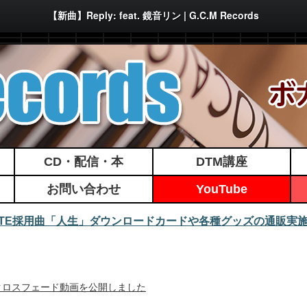
【新曲】Reply: feat. 鏡音リン | G.C.M Records
CD・配信・本
DTM講座
お問い合わせ
YouTube
MATE採用曲「人生」ダウンロードカードや各種グッズの通販実
/25発行！クロスフェード動画を公開しました