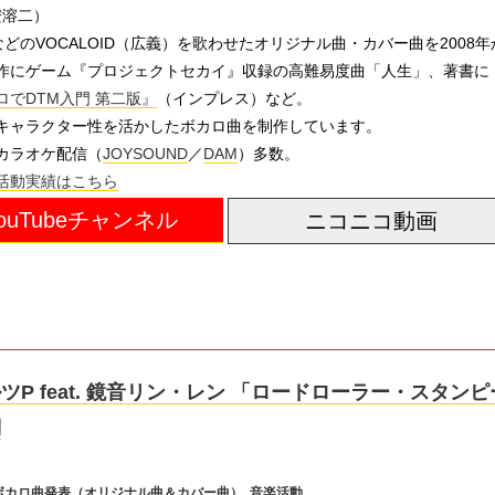
/ 安溶二）
どのVOCALOID（広義）を歌わせたオリジナル曲・カバー曲を2008年
作にゲーム『プロジェクトセカイ』収録の高難易度曲「人生」、著書に
でDTM入門 第二版』
（インプレス）など。
キャラクター性を活かしたボカロ曲を制作しています。
カラオケ配信（
JOYSOUND
／
DAM
）多数。
活動実績はこちら
ouTubeチャンネル
ニコニコ動画
ツP feat. 鏡音リン・レン 「ロードローラー・スタンピ
詞
ボカロ曲発表（オリジナル曲＆カバー曲）
,
音楽活動