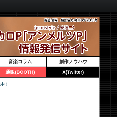
音楽コラム
創作ノウハウ
通販(BOOTH)
X(Twitter)
施中！