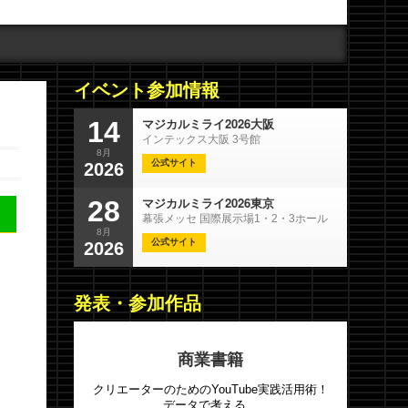
イベント参加情報
マジカルミライ2026大阪
14
インテックス大阪 3号館
8月
公式サイト
2026
マジカルミライ2026東京
28
幕張メッセ 国際展示場1・2・3ホール
8月
公式サイト
2026
発表・参加作品
商業書籍
クリエーターのためのYouTube実践活用術！
データで考える、