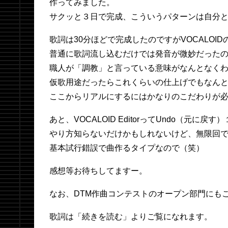
作ってみました。
サクッと３日で完成、こういうパターンは自分
歌詞は30分ほどで完成したのですがVOCALOI
普通に歌詞流し込むだけでは発音が微妙だった
職人が「調教」と言っている意味がなんとなく
仮歌用途だったらこれくらいの仕上げでもなん
ここからリアルにするにはかなりのこだわりが
あと、VOCALOID EditorってUndo（元に
やり方知らないだけかもしれないけど、無限回
基本試行錯誤で曲作るタイプなので（笑）
感想等お待ちしてますー。
なお、DTM作曲コンテストのオープン部門にも
歌詞は「続きを読む」よりご覧になれます。