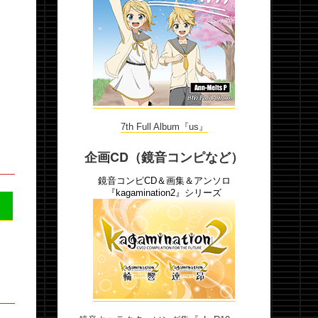
7th Full Album『us』
企画CD（鏡音コンピなど）
鏡音コンピCD＆画集＆アンソロ
『kagamination2』シリーズ