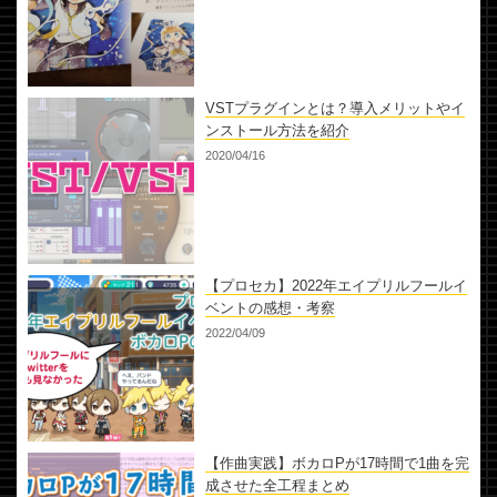
VSTプラグインとは？導入メリットやイ
ンストール方法を紹介
2020/04/16
【プロセカ】2022年エイプリルフールイ
ベントの感想・考察
2022/04/09
【作曲実践】ボカロPが17時間で1曲を完
成させた全工程まとめ