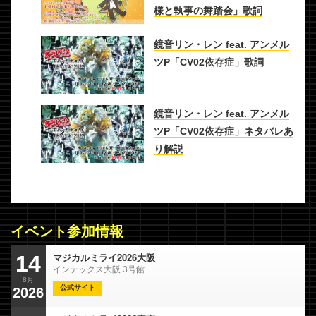
様と執事の舞踏会」歌詞
鏡音リン・レン feat. アンメル
ツP「CV02依存症」歌詞
鏡音リン・レン feat. アンメル
ツP「CV02依存症」ネタバレあ
り解説
イベント参加情報
マジカルミライ2026大阪
14
インテックス大阪 3号館
8月
公式サイト
2026