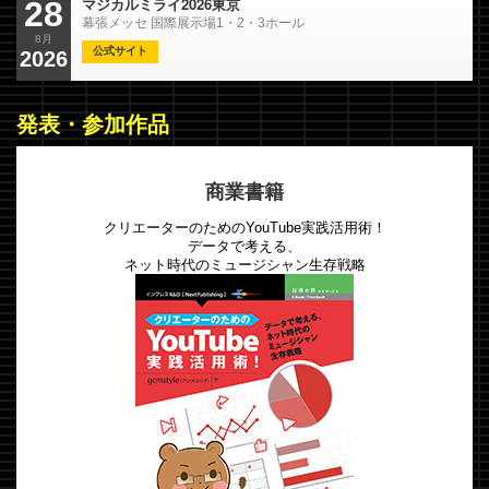
マジカルミライ2026東京
28
幕張メッセ 国際展示場1・2・3ホール
8月
公式サイト
2026
発表・参加作品
商業書籍
クリエーターのためのYouTube実践活用術！
データで考える、
ネット時代のミュージシャン生存戦略