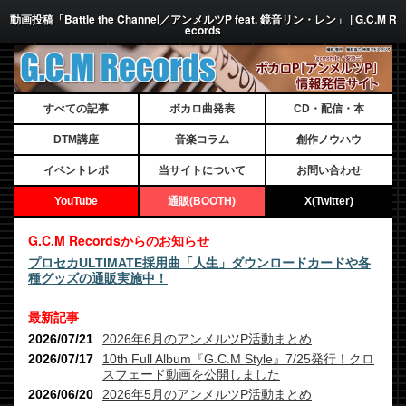
動画投稿「Battle the Channel／アンメルツP feat. 鏡音リン・レン」 | G.C.M R
ecords
すべての記事
ボカロ曲発表
CD・配信・本
DTM講座
音楽コラム
創作ノウハウ
イベントレポ
当サイトについて
お問い合わせ
YouTube
通販(BOOTH)
X(Twitter)
G.C.M Recordsからのお知らせ
プロセカULTIMATE採用曲「人生」ダウンロードカードや各
種グッズの通販実施中！
最新記事
2026/07/21
2026年6月のアンメルツP活動まとめ
2026/07/17
10th Full Album『G.C.M Style』7/25発行！クロ
スフェード動画を公開しました
2026/06/20
2026年5月のアンメルツP活動まとめ