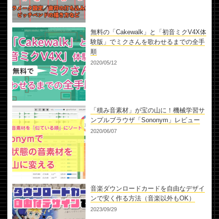
無料の「Cakewalk」と「初音ミクV4X体
験版」でミクさんを歌わせるまでの全手
順
2020/05/12
「積み音素材」が宝の山に！機械学習サ
ンプルブラウザ「Sononym」レビュー
2020/06/07
音楽ダウンロードカードを自由なデザイ
ンで安く作る方法（音楽以外もOK）
2023/09/29