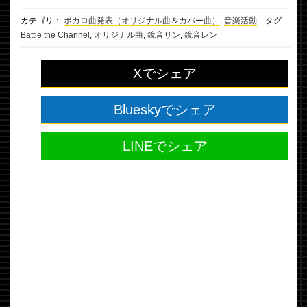
カテゴリ：
ボカロ曲発表（オリジナル曲＆カバー曲）
,
音楽活動
タグ:
Battle the Channel
,
オリジナル曲
,
鏡音リン
,
鏡音レン
Xでシェア
Blueskyでシェア
LINEでシェア