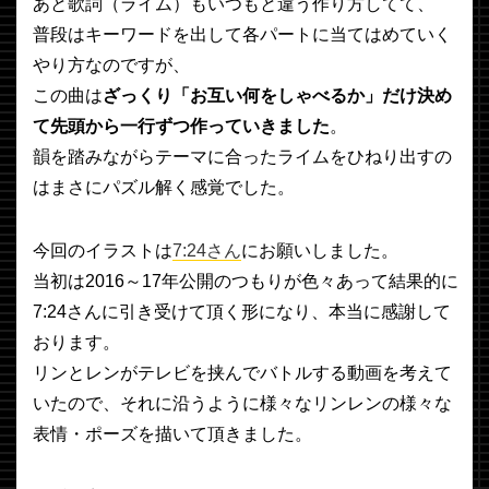
あと歌詞（ライム）もいつもと違う作り方してて、
普段はキーワードを出して各パートに当てはめていく
やり方なのですが、
この曲は
ざっくり「お互い何をしゃべるか」だけ決め
て先頭から一行ずつ作っていきました
。
韻を踏みながらテーマに合ったライムをひねり出すの
はまさにパズル解く感覚でした。
今回のイラストは
7:24さん
にお願いしました。
当初は2016～17年公開のつもりが色々あって結果的に
7:24さんに引き受けて頂く形になり、本当に感謝して
おります。
リンとレンがテレビを挟んでバトルする動画を考えて
いたので、それに沿うように様々なリンレンの様々な
表情・ポーズを描いて頂きました。