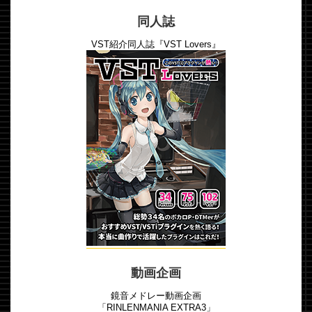
同人誌
VST紹介同人誌『VST Lovers』
動画企画
鏡音メドレー動画企画
「RINLENMANIA EXTRA3」