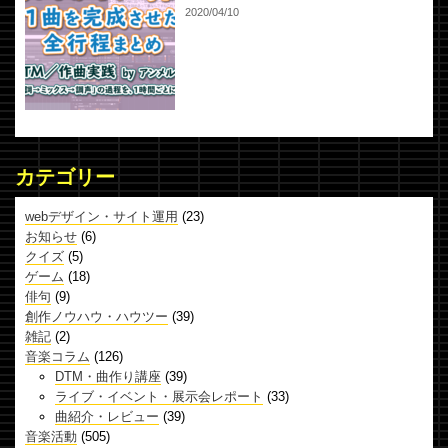
2020/04/10
カテゴリー
webデザイン・サイト運用
(23)
お知らせ
(6)
クイズ
(5)
ゲーム
(18)
俳句
(9)
創作ノウハウ・ハウツー
(39)
雑記
(2)
音楽コラム
(126)
DTM・曲作り講座
(39)
ライブ・イベント・展示会レポート
(33)
曲紹介・レビュー
(39)
音楽活動
(505)