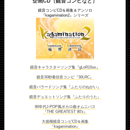
企画CD（鏡音コンピなど）
鏡音コンピCD＆画集＆アンソロ
『kagamination2』シリーズ
鏡音キャラクターソング集『gLoR10us』
鏡音30秒着信音コンピ『30LRC』
鏡音バラードソング集『ふたりのねがい』
鏡音デュエットソング集『ふたりのうた』
90年代J-POP風ボカロ曲オムニバス
『THE GREATEST 90'z』
大規模鏡音コンピCD＆画集
『kagamination』