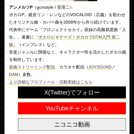
アンメルツP
（gcmstyle / 安溶二）
ボカロP。鏡音リン・レンなどのVOCALOID（広義）を歌わせ
たオリジナル曲・カバー曲を2008年から作り続けています。
代表作にゲーム『プロジェクトセカイ』収録の高難易度曲「人
生」、著書に
『ボカロビギナーズ！ボカロでDTM入門 第二
版』
（インプレス）など。
音楽ジャンルに関係なく、キャラクター性を活かしたボカロ曲
を制作しています。
楽曲ストリーミング配信
、カラオケ配信（
JOYSOUND
／
DAM
）多数。
より詳細なプロフィール・活動実績はこちら
X(Twitter)でフォロー
YouTubeチャンネル
ニコニコ動画