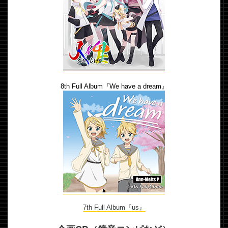
8th Full Album『We have a dream』
7th Full Album『us』