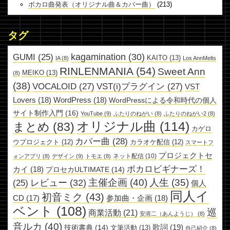
ボカロ曲発表（オリジナル曲＆カバー曲）
(213)
タグ
kagamination
(30)
GUMI
(25)
KAITO
(13)
IA
(8)
Los AnnMelts
RINLENMANIA
(54)
Sweet Ann
MEIKO
(13)
(8)
(38)
VOCALOID
(27)
VST(i)プラグイン
(27)
VST
Lovers
(18)
WordPress
(18)
WordPressによる令和時代の個人
サイト制作入門
(16)
YouTube
(9)
ふたりのねがい
(8)
ふたりのねがい2
(8)
オリジナル曲
(114)
まとめ
(83)
カゲロ
カバー曲
(28)
ウプロジェクト
(12)
カラオケ配信
(12)
スマートフ
プロジェクトセ
ネット配信
(10)
ォンアプリ
(8)
デザイン
(9)
トモエ
(8)
ボカロビギナーズ！
カイ
(18)
プロセカULTIMATE
(14)
主催企画
(40)
人生
(35)
レビュー
(32)
(25)
個人
同人イ
初音ミク
(43)
参加曲・企画
(18)
CD
(17)
ベント
(108)
巡
商業活動
(21)
安溶二（あんようじ）
(8)
音ルカ
(40)
歌詞
(19)
技術書典
(14)
文筆活動
(13)
自己紹介
(8)