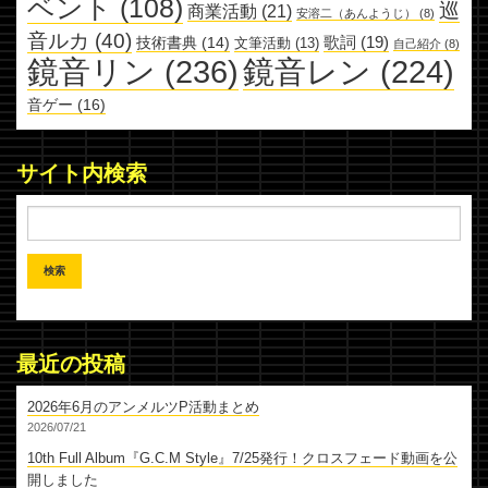
ベント
(108)
巡
商業活動
(21)
安溶二（あんようじ）
(8)
音ルカ
(40)
歌詞
(19)
技術書典
(14)
文筆活動
(13)
自己紹介
(8)
鏡音リン
(236)
鏡音レン
(224)
音ゲー
(16)
サイト内検索
最近の投稿
2026年6月のアンメルツP活動まとめ
2026/07/21
10th Full Album『G.C.M Style』7/25発行！クロスフェード動画を公
開しました