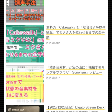
無料の「Cakewalk」と「初音ミクV4X体
験版」でミクさんを歌わせるまでの全手
順
2020/05/12
「積み音素材」が宝の山に！機械学習サ
ンプルブラウザ「Sononym」レビュー
2020/06/07
【2025/12/28追記】Elgato Stream Deck