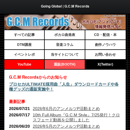
Going Global | G.C.M Records
すべての記事
ボカロ曲発表
CD・配信・本
DTM講座
音楽コラム
創作ノウハウ
イベントレポ
当サイトについて
お問い合わせ
YouTube
通販(BOOTH)
X(Twitter)
G.C.M Recordsからのお知らせ
プロセカULTIMATE採用曲「人生」ダウンロードカードや各
種グッズの通販実施中！
最新記事
2026/07/21
2026年6月のアンメルツP活動まとめ
2026/07/17
10th Full Album『G.C.M Style』7/25発行！クロ
スフェード動画を公開しました
2026/06/20
2026年5月のアンメルツP活動まとめ