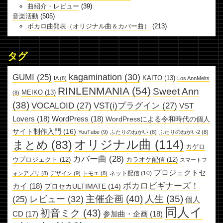
曲紹介・レビュー
(39)
音楽活動
(505)
ボカロ曲発表（オリジナル曲＆カバー曲）
(213)
タグ
kagamination
(30)
GUMI
(25)
KAITO
(13)
IA
(8)
Los AnnMelts
RINLENMANIA
(54)
Sweet Ann
MEIKO
(13)
(8)
(38)
VOCALOID
(27)
VST(i)プラグイン
(27)
VST
Lovers
(18)
WordPress
(18)
WordPressによる令和時代の個人
サイト制作入門
(16)
YouTube
(9)
ふたりのねがい
(8)
ふたりのねがい2
(8)
オリジナル曲
(114)
まとめ
(83)
カゲロ
カバー曲
(28)
ウプロジェクト
(12)
カラオケ配信
(12)
スマートフ
プロジェクトセ
ネット配信
(10)
ォンアプリ
(8)
デザイン
(9)
トモエ
(8)
ボカロビギナーズ！
カイ
(18)
プロセカULTIMATE
(14)
主催企画
(40)
人生
(35)
レビュー
(32)
(25)
個人
同人イ
初音ミク
(43)
参加曲・企画
(18)
CD
(17)