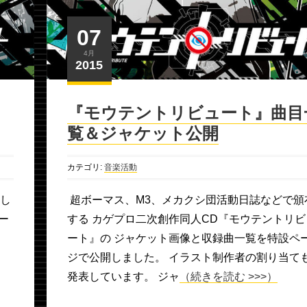
07
4月
2015
『モウテントリビュート』曲目
覧＆ジャケット公開
カテゴリ:
音楽活動
まし
超ボーマス、M3、メカクシ団活動日誌などで頒
ー
する カゲプロ二次創作同人CD『モウテントリビ
ート』の ジャケット画像と収録曲一覧を特設ペ
ジで公開しました。 イラスト制作者の割り当て
発表しています。 ジャ
（続きを読む >>>）