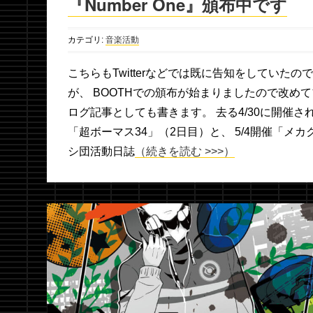
『Number One』頒布中です
カテゴリ:
音楽活動
こちらもTwitterなどでは既に告知をしていたの
が、 BOOTHでの頒布が始まりましたので改めて
ログ記事としても書きます。 去る4/30に開催さ
「超ボーマス34」（2日目）と、 5/4開催「メカ
シ団活動日誌
（続きを読む >>>）