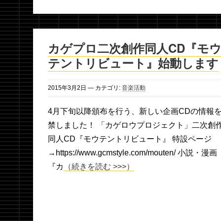
カゲプロ二次創作同人CD『モ
テントリビュート』始動します
2015年
3月
2日
— カテゴリ:
音楽活動
4月下旬以降頒布を行う、新しい企画CDの情報
禁しました！ 「カゲロウプロジェクト」二次創
同人CD『モウテントリビュート』 特設ページ
→https://www.gcmstyle.com/mouten/ 小説・漫画
『カ
（続きを読む >>>）