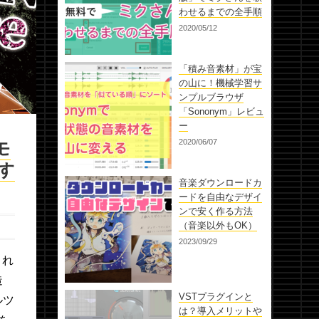
わせるまでの全手順
2020/05/12
「積み音素材」が宝
の山に！機械学習サ
ンプルブラウザ
「Sononym」レビュ
ー
モ
2020/06/07
す
音楽ダウンロードカ
ードを自由なデザイ
ンで安く作る方法
（音楽以外もOK）
2023/09/29
され
造
VSTプラグインと
ルツ
は？導入メリットや