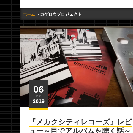
ホーム
カゲロウプロジェクト
06
11月
2019
『メカクシティレコーズ』レビ
ュー～目でアルバムを聴く話～