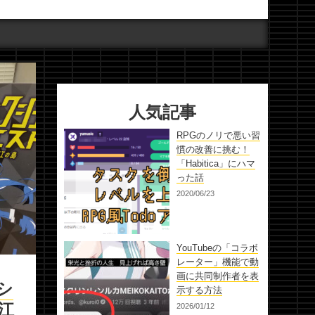
人気記事
RPGのノリで悪い習
慣の改善に挑む！
「Habitica」にハマ
った話
2020/06/23
YouTubeの「コラボ
レーター」機能で動
画に共同制作者を表
シ
示する方法
江
2026/01/12