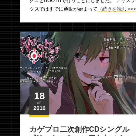
クスとBOOTHで行うことにしました。 アリスブ
クスではすでに通販が始まって
（続きを読む >>
18
6月
2016
カゲプロ二次創作CDシングル