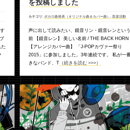
を投稿しました
カテゴリ:
ボカロ曲発表（オリジナル曲＆カバー曲）
,
音楽活動
です
声に出して読みたい、鏡音リン・鏡音レンとい
ブ
前 【鏡音レン】 美しい名前 / THE BACK HORN
れた
【アレンジカバー曲】 「J-POPカヴァー祭り
ク
2015」に参加しました。3年連続です。 私が一
きなバンド、T
（続きを読む >>>）