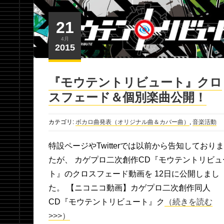
21
4月
2015
『モウテントリビュート』クロ
スフェード＆個別楽曲公開！
カテゴリ:
ボカロ曲発表（オリジナル曲＆カバー曲）
,
音楽活動
特設ページやTwitterでは以前から告知しており
たが、 カゲプロ二次創作CD『モウテントリビュ
ト』のクロスフェード動画を 12日に公開しまし
た。 【ニコニコ動画】カゲプロ二次創作同人
CD『モウテントリビュート』ク
（続きを読む
>>>）