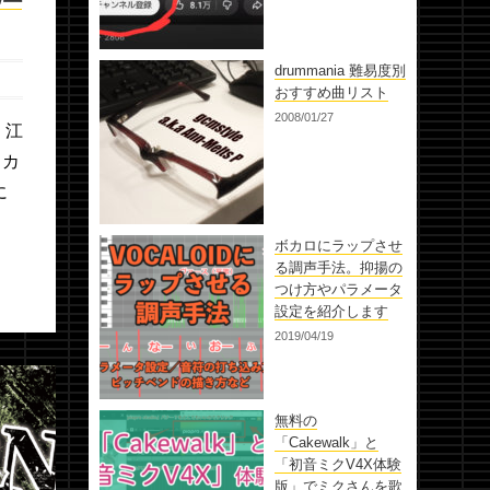
drummania 難易度別
おすすめ曲リスト
2008/01/27
、江
メカ
に
ボカロにラップさせ
る調声手法。抑揚の
つけ方やパラメータ
設定を紹介します
2019/04/19
無料の
「Cakewalk」と
「初音ミクV4X体験
版」でミクさんを歌