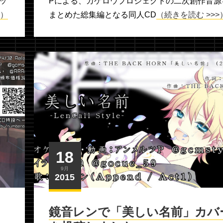
ッ
Pによる、カゲロウプロジェクトの二次創作音源
>）
まとめた総集編となる同人CD
（続きを読む >>>
18
9月
2015
鏡音レンで「美しい名前」カバ