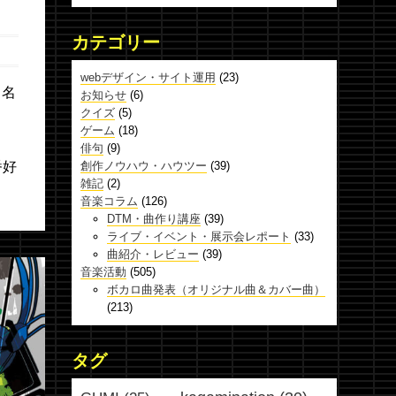
カテゴリー
webデザイン・サイト運用
(23)
う名
お知らせ
(6)
クイズ
(5)
ゲーム
(18)
俳句
(9)
番好
創作ノウハウ・ハウツー
(39)
雑記
(2)
音楽コラム
(126)
DTM・曲作り講座
(39)
ライブ・イベント・展示会レポート
(33)
曲紹介・レビュー
(39)
音楽活動
(505)
ボカロ曲発表（オリジナル曲＆カバー曲）
(213)
タグ