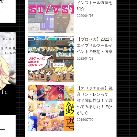
を
インストール方法を
）
紹介
2020/04/16
【プロセカ】2022年
エイプリルフールイ
ベントの感想・考察
2022/04/09
【オリジナル曲】鏡
音リン・レンって
誰？関係性は！？調
べてみました！ #か
がしら
2019/07/20
ー