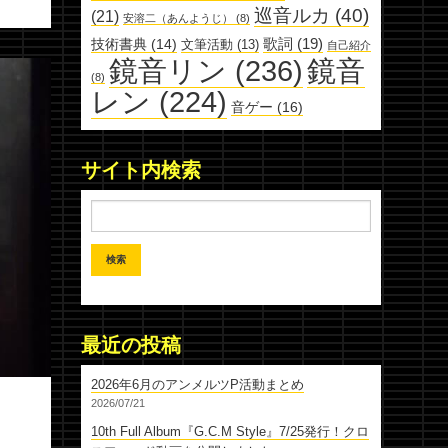
巡音ルカ
(40)
(21)
安溶二（あんようじ）
(8)
歌詞
(19)
技術書典
(14)
文筆活動
(13)
自己紹介
鏡音リン
(236)
鏡音
(8)
レン
(224)
音ゲー
(16)
サイト内検索
最近の投稿
2026年6月のアンメルツP活動まとめ
2026/07/21
10th Full Album『G.C.M Style』7/25発行！クロ