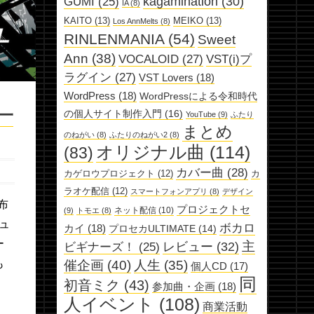
kagamination
(30)
GUMI
(25)
IA
(8)
KAITO
(13)
MEIKO
(13)
Los AnnMelts
(8)
RINLENMANIA
(54)
Sweet
Ann
(38)
VOCALOID
(27)
VST(i)プ
ラグイン
(27)
VST Lovers
(18)
WordPress
(18)
WordPressによる令和時代
一
の個人サイト制作入門
(16)
YouTube
(9)
ふたり
まとめ
のねがい
(8)
ふたりのねがい2
(8)
オリジナル曲
(114)
(83)
カバー曲
(28)
カゲロウプロジェクト
(12)
カ
ラオケ配信
(12)
スマートフォンアプリ
(8)
デザイン
布
プロジェクトセ
ネット配信
(10)
(9)
トモエ
(8)
ュ
ボカロ
カイ
(18)
プロセカULTIMATE
(14)
ー
主
レビュー
(32)
ビギナーズ！
(25)
催企画
(40)
も
人生
(35)
個人CD
(17)
同
初音ミク
(43)
参加曲・企画
(18)
人イベント
(108)
商業活動