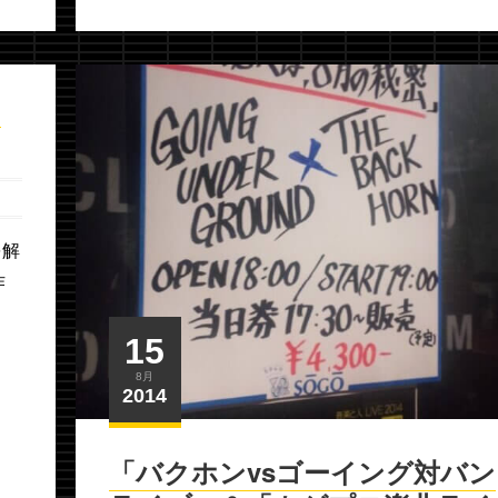
ウ
を解
作
15
8月
2014
「バクホンvsゴーイング対バン