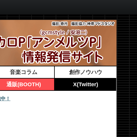
音楽コラム
創作ノウハウ
通販(BOOTH)
X(Twitter)
施中！