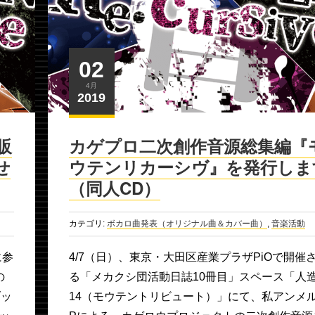
02
4月
2019
販
カゲプロ二次創作音源総集編『
せ
ウテンリカーシヴ』を発行しま
（同人CD）
カテゴリ:
ボカロ曲発表（オリジナル曲＆カバー曲）
,
音楽活動
に参
4/7（日）、東京・大田区産業プラザPiOで開催
の
る「メカクシ団活動日誌10冊目」スペース「人
ブッ
14（モウテントリビュート）」にて、私アンメ