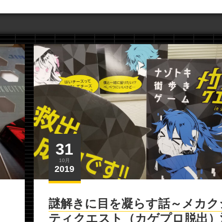
31
10月
2019
謎解きに目を凝らす話～メカク
ティクエスト（カゲプロ脱出）