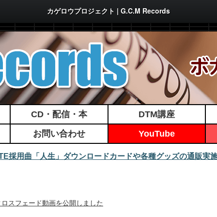
カゲロウプロジェクト | G.C.M Records
CD・配信・本
DTM講座
お問い合わせ
YouTube
MATE採用曲「人生」ダウンロードカードや各種グッズの通販実
/25発行！クロスフェード動画を公開しました