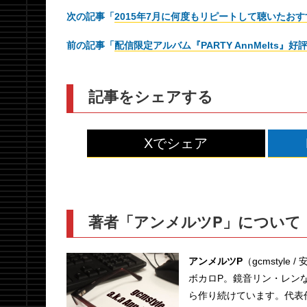
次の記事「
2015年7月に何度もリピートして聴いたおす
前の記事「
配信限定アルバム『PARTY AnnMelts』
記事をシェアする
Xでシェア
著者「アンメルツP」について
アンメルツP
（gcmstyle 
ボカロP。鏡音リン・レンな
ら作り続けています。代表