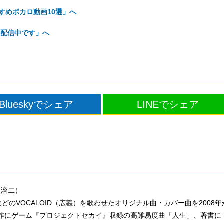
すめボカロ動画10選
」へ
好評配信中です
」へ
Blueskyでシェア
LINEでシェア
/ 安溶二）
どのVOCALOID（広義）を歌わせたオリジナル曲・カバー曲を2008年
作にゲーム『プロジェクトセカイ』収録の高難易度曲「人生」、著書に