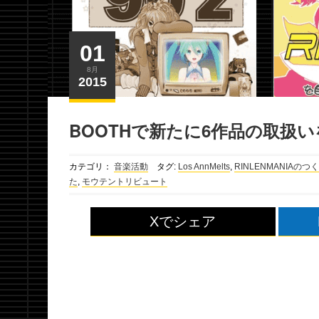
01
8月
2015
BOOTHで新たに6作品の取扱
カテゴリ：
音楽活動
タグ:
Los AnnMelts
,
RINLENMANIAのつ
た
,
モウテントリビュート
Xでシェア