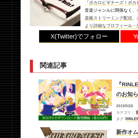
『ボカロビギナーズ！ボカロ
音楽ジャンルに関係なく、
楽曲ストリーミング配信
、
より詳細なプロフィール・
X(Twitter)でフォロー
Y
関連記事
『RIN
のお知
2019/5/26
カテゴリ：
タグ:
RINL
新作オムニ