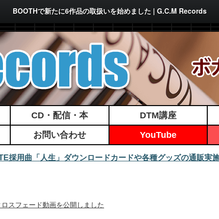
BOOTHで新たに6作品の取扱いを始めました | G.C.M Records
CD・配信・本
DTM講座
お問い合わせ
YouTube
MATE採用曲「人生」ダウンロードカードや各種グッズの通販実
/25発行！クロスフェード動画を公開しました