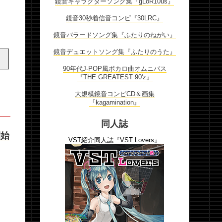
鏡音キャラクターソング集『gLoR10us』
鏡音30秒着信音コンピ『30LRC』
鏡音バラードソング集『ふたりのねがい』
鏡音デュエットソング集『ふたりのうた』
90年代J-POP風ボカロ曲オムニバス
『THE GREATEST 90'z』
大規模鏡音コンピCD＆画集
『kagamination』
同人誌
開始
VST紹介同人誌『VST Lovers』