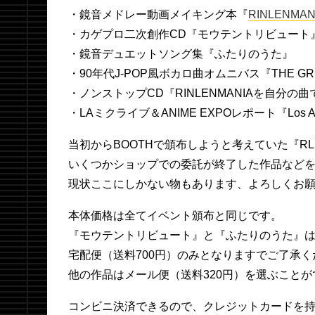
・鏡音メドレー動画メイキング本『
RINLENM
・カゲプロ二次創作CD『モウテントリビュート
・鏡音デュエットソング集『ふたりのうた』
・90年代J-POP風ボカロ曲オムニバス『THE GREA
・ノンストップCD『RINLENMANIAを自分の
・LAミクライブ＆ANIME EXPOレポート『Los An
当初からBOOTHで頒布しようと考えていた『R
いくつかショップでの委託が終了した作品など
現状ここにしかない物もあります、よろしくお
本体価格は全てイベント頒布と同じです。
『モウテントリビュート』と『ふたりのうた』
宅配便（送料700円）のみとなりますでご了承く
他の作品はメール便（送料320円）を選ぶことが
コンビニ決済できるので、クレジットカードを