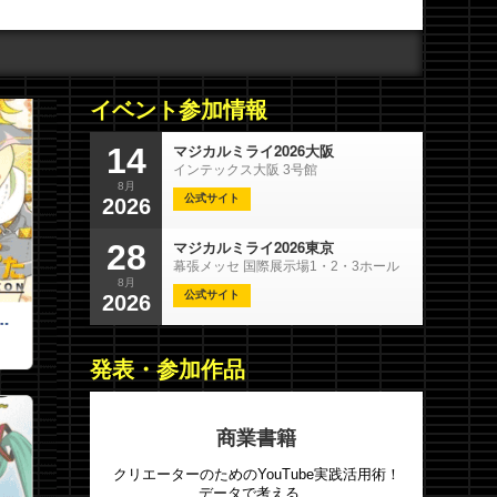
イベント参加情報
マジカルミライ2026大阪
14
インテックス大阪 3号館
8月
公式サイト
2026
マジカルミライ2026東京
28
幕張メッセ 国際展示場1・2・3ホール
8月
公式サイト
2026
発表・参加作品
商業書籍
クリエーターのためのYouTube実践活用術！
データで考える、