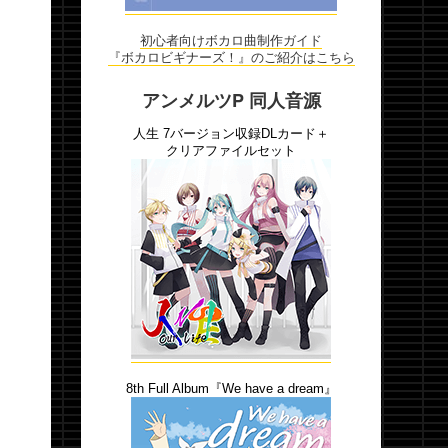
初心者向けボカロ曲制作ガイド
『ボカロビギナーズ！』のご紹介はこちら
アンメルツP 同人音源
人生 7バージョン収録DLカード＋
クリアファイルセット
8th Full Album『We have a dream』