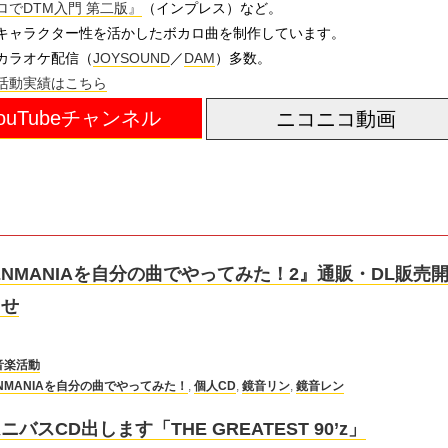
でDTM入門 第二版』
（インプレス）など。
キャラクター性を活かしたボカロ曲を制作しています。
カラオケ配信（
JOYSOUND
／
DAM
）多数。
活動実績はこちら
ouTubeチャンネル
ニコニコ動画
LENMANIAを自分の曲でやってみた！2』通販・DL販売
らせ
音楽活動
ENMANIAを自分の曲でやってみた！
,
個人CD
,
鏡音リン
,
鏡音レン
バスCD出します「THE GREATEST 90’z」