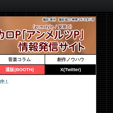
音楽コラム
創作ノウハウ
通販(BOOTH)
X(Twitter)
施中！