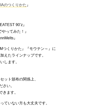
ANIAのつくりかた
』
』
TEST 90’z』
曲でやってみた！』
nMelts』
LMつくりかた』『モウテン～』に
を加えたラインナップです。
願いします。
はセット頒布の関係上、
ださい。
できます。
持っていない方も大丈夫です。