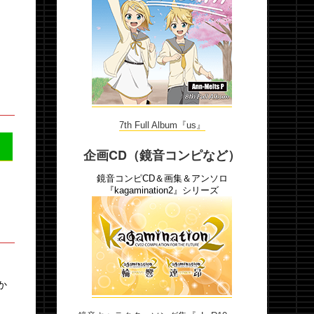
7th Full Album『us』
企画CD（鏡音コンピなど）
鏡音コンピCD＆画集＆アンソロ
『kagamination2』シリーズ
か