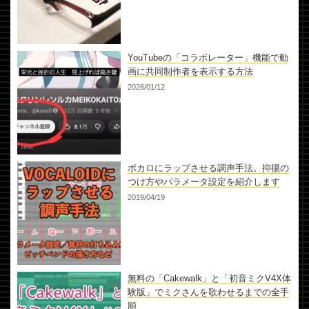
YouTubeの「コラボレーター」機能で動
画に共同制作者を表示する方法
2026/01/12
ボカロにラップさせる調声手法。抑揚の
つけ方やパラメータ設定を紹介します
2019/04/19
無料の「Cakewalk」と「初音ミクV4X体
験版」でミクさんを歌わせるまでの全手
順