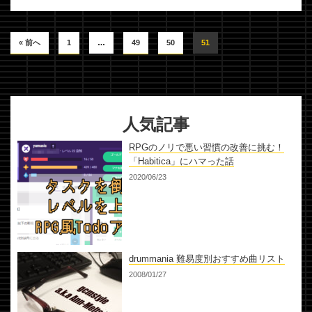
« 前へ
1
…
49
50
51
人気記事
RPGのノリで悪い習慣の改善に挑む！
「Habitica」にハマった話
2020/06/23
drummania 難易度別おすすめ曲リスト
2008/01/27