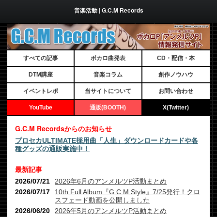
音楽活動 | G.C.M Records
すべての記事
ボカロ曲発表
CD・配信・本
DTM講座
音楽コラム
創作ノウハウ
イベントレポ
当サイトについて
お問い合わせ
YouTube
通販(BOOTH)
X(Twitter)
G.C.M Recordsからのお知らせ
プロセカULTIMATE採用曲「人生」ダウンロードカードや各
種グッズの通販実施中！
最新記事
2026/07/21
2026年6月のアンメルツP活動まとめ
2026/07/17
10th Full Album『G.C.M Style』7/25発行！クロ
スフェード動画を公開しました
2026/06/20
2026年5月のアンメルツP活動まとめ