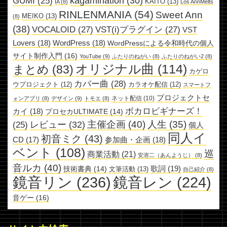
kagamination
(30)
GUMI
(25)
KAITO
(13)
IA
(8)
Los AnnMelts
RINLENMANIA
(54)
Sweet Ann
MEIKO
(13)
(8)
(38)
VOCALOID
(27)
VST(i)プラグイン
(27)
VST
Lovers
(18)
WordPress
(18)
WordPressによる令和時代の個人
サイト制作入門
(16)
YouTube
(9)
ふたりのねがい
(8)
ふたりのねがい2
(8)
オリジナル曲
(114)
まとめ
(83)
カゲロ
カバー曲
(28)
ウプロジェクト
(12)
カラオケ配信
(12)
スマートフ
プロジェクトセ
ネット配信
(10)
ォンアプリ
(8)
デザイン
(9)
トモエ
(8)
ボカロビギナーズ！
カイ
(18)
プロセカULTIMATE
(14)
主催企画
(40)
人生
(35)
レビュー
(32)
(25)
個人
同人イ
初音ミク
(43)
参加曲・企画
(18)
CD
(17)
ベント
(108)
巡
商業活動
(21)
安溶二（あんようじ）
(8)
音ルカ
(40)
歌詞
(19)
技術書典
(14)
文筆活動
(13)
自己紹介
(8)
鏡音リン
(236)
鏡音レン
(224)
音ゲー
(16)