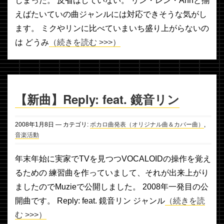
しまった。 反省はしていない。 リン・レン・Annと揃
えばたいていの曲ジャンルには対応できそうな気がし
ます。 ミクやリンに比べていまいち盛り上がらないの
は どうみ
（続きを読む >>>）
【新曲】Reply: feat. 鏡音リン
2008年
1月
8日
— カテゴリ:
ボカロ曲発表（オリジナル曲＆カバー曲）
,
音楽活動
年末年始に実家でTVを見つつVOCALOIDの操作を覚え
るための 練習曲を作っていまして、それが出来上がり
ましたのでMuzieで公開しました。 2008年一発目の公
開曲です。 Reply: feat. 鏡音リン ジャンル
（続きを読
む >>>）