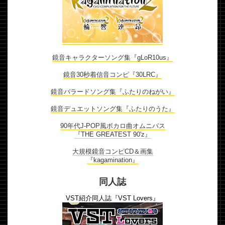
鏡音キャラクターソング集『gLoR10us』
鏡音30秒着信音コンピ『30LRC』
鏡音バラードソング集『ふたりのねがい』
鏡音デュエットソング集『ふたりのうた』
90年代J-POP風ボカロ曲オムニバス
『THE GREATEST 90'z』
大規模鏡音コンピCD＆画集
『kagamination』
同人誌
VST紹介同人誌『VST Lovers』