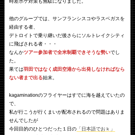
時差ボケ対策も無駄になりました。
他のグループでは、サンフランシスコやラスベガスを
経由する者、
デトロイトで乗り継いだ後さらにソルトレイクシティ
に飛ばされる者・・・
なんか
ツアー参加者で全米制覇できそうな勢い
でし
た。
果ては
羽田ではなく成田空港から出発しなければなら
ない者まで出る
始末。
kagaminationのフライヤーはすでに海を越えていたの
で、
私が行こうが行くまいが配布されるので問題はありま
せんでしたが
今回目的のひとつだった１日の
「日本語でおｋ」