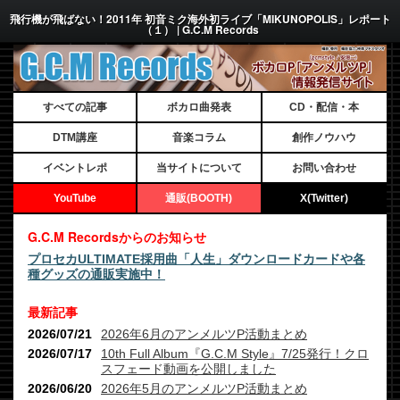
飛行機が飛ばない！2011年 初音ミク海外初ライブ「MIKUNOPOLIS」レポート
（１） | G.C.M Records
すべての記事
ボカロ曲発表
CD・配信・本
DTM講座
音楽コラム
創作ノウハウ
イベントレポ
当サイトについて
お問い合わせ
YouTube
通販(BOOTH)
X(Twitter)
G.C.M Recordsからのお知らせ
プロセカULTIMATE採用曲「人生」ダウンロードカードや各
種グッズの通販実施中！
最新記事
2026/07/21
2026年6月のアンメルツP活動まとめ
2026/07/17
10th Full Album『G.C.M Style』7/25発行！クロ
スフェード動画を公開しました
2026/06/20
2026年5月のアンメルツP活動まとめ