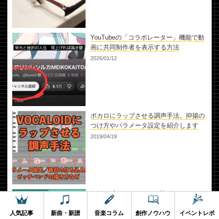
YouTubeの「コラボレーター」機能で動
画に共同制作者を表示する方法
2026/01/12
ボカロにラップさせる調声手法。抑揚の
つけ方やパラメータ設定を紹介します
2019/04/19
無料の「Cakewalk」と「初音ミクV4X体
験版」でミクさんを歌わせるまでの全手
順
人気記事
新曲・新譜
音楽コラム
創作ノウハウ
イベントレポ