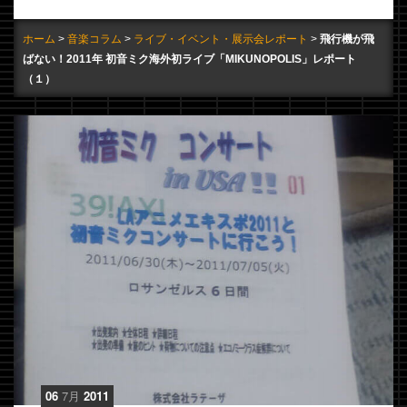
ホーム
音楽コラム
ライブ・イベント・展示会レポート
飛行機が飛
ばない！2011年 初音ミク海外初ライブ「MIKUNOPOLIS」レポート
（１）
06
7月
2011