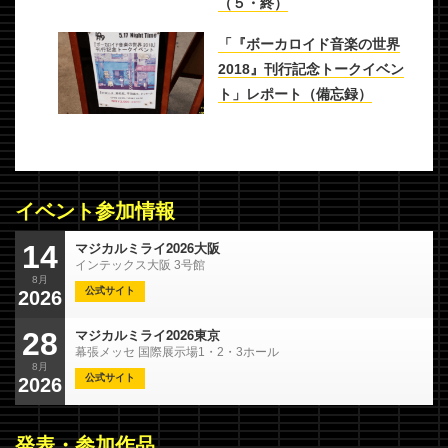
（５・終）
「『ボーカロイド音楽の世界
2018』刊行記念トークイベン
ト」レポート（備忘録）
イベント参加情報
マジカルミライ2026大阪
14
インテックス大阪 3号館
8月
公式サイト
2026
マジカルミライ2026東京
28
幕張メッセ 国際展示場1・2・3ホール
8月
公式サイト
2026
発表・参加作品