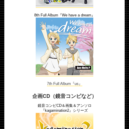
8th Full Album『We have a dream』
7th Full Album『us』
企画CD（鏡音コンピなど）
鏡音コンピCD＆画集＆アンソロ
『kagamination2』シリーズ