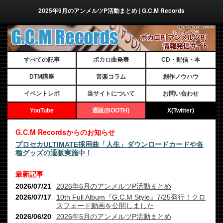
2025年9月のアンメルツP活動まとめ | G.C.M Records
すべての記事
ボカロ曲発表
CD・配信・本
DTM講座
音楽コラム
創作ノウハウ
イベントレポ
当サイトについて
お問い合わせ
YouTube
通販(BOOTH)
X(Twitter)
G.C.M Recordsからのお知らせ
プロセカULTIMATE採用曲「人生」ダウンロードカードや各
種グッズの通販実施中！
最新記事
2026/07/21
2026年6月のアンメルツP活動まとめ
2026/07/17
10th Full Album『G.C.M Style』7/25発行！クロ
スフェード動画を公開しました
2026/06/20
2026年5月のアンメルツP活動まとめ