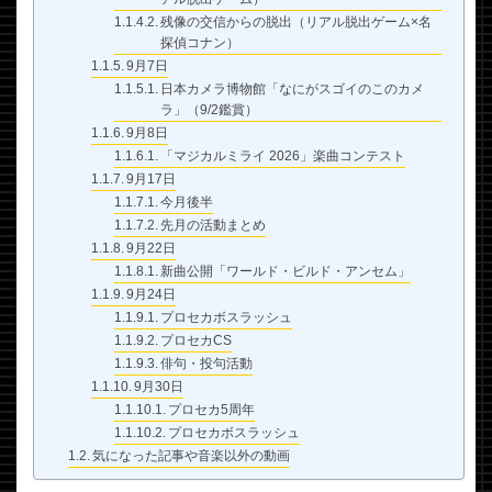
残像の交信からの脱出（リアル脱出ゲーム×名
探偵コナン）
9月7日
日本カメラ博物館「なにがスゴイのこのカメ
ラ」（9/2鑑賞）
9月8日
「マジカルミライ 2026」楽曲コンテスト
9月17日
今月後半
先月の活動まとめ
9月22日
新曲公開「ワールド・ビルド・アンセム」
9月24日
プロセカボスラッシュ
プロセカCS
俳句・投句活動
9月30日
プロセカ5周年
プロセカボスラッシュ
気になった記事や音楽以外の動画