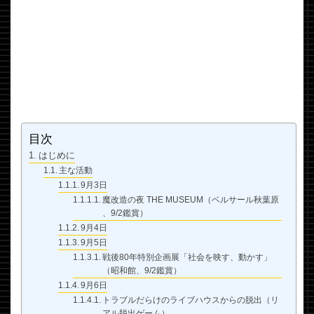
目次
はじめに
主な活動
9月3日
魔改造の夜 THE MUSEUM（ベルサール秋葉原
、9/2鑑賞）
9月4日
9月5日
戦後80年特別企画展「社会を映す、動かす」
（昭和館、9/2鑑賞）
9月6日
トラブルだらけのライブハウスからの脱出（リ
アル脱出ゲーム）