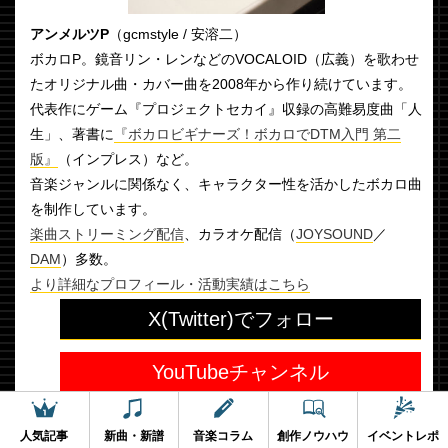
アンメルツP
（gcmstyle / 安溶二）
ボカロP。鏡音リン・レンなどのVOCALOID（広義）を歌わせ
たオリジナル曲・カバー曲を2008年から作り続けています。
代表作にゲーム『プロジェクトセカイ』収録の高難易度曲「人
生」、著書に
『ボカロビギナーズ！ボカロでDTM入門 第二
版』
（インプレス）など。
音楽ジャンルに関係なく、キャラクター性を活かしたボカロ曲
を制作しています。
楽曲ストリーミング配信
、カラオケ配信（
JOYSOUND
／
DAM
）多数。
より詳細なプロフィール・活動実績はこちら
X(Twitter)でフォロー
YouTubeチャンネル
ニコニコ動画
人気記事
新曲・新譜
音楽コラム
創作ノウハウ
イベントレポ