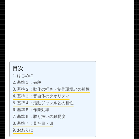
目次
はじめに
基準１：値段
基準２：動作の軽さ・制作環境との相性
基準３：音自体のクオリティ
基準４：活動ジャンルとの相性
基準５：作業効率
基準６：取り扱いの難易度
基準７：見た目・UI
おわりに