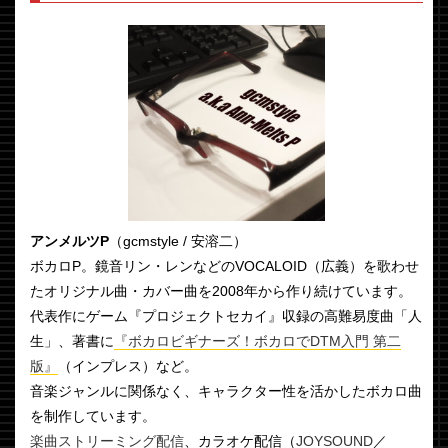
アンメルツP
（gcmstyle / 安溶二）
ボカロP。鏡音リン・レンなどのVOCALOID（広義）を歌わせ
たオリジナル曲・カバー曲を2008年から作り続けています。
代表作にゲーム『プロジェクトセカイ』収録の高難易度曲「人
生」、著書に
『ボカロビギナーズ！ボカロでDTM入門 第二
版』
（インプレス）など。
音楽ジャンルに関係なく、キャラクター性を活かしたボカロ曲
を制作しています。
楽曲ストリーミング配信
、カラオケ配信（
JOYSOUND
／