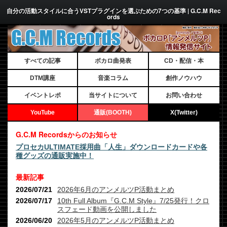
自分の活動スタイルに合うVSTプラグインを選ぶための7つの基準 | G.C.M Rec
ords
すべての記事
ボカロ曲発表
CD・配信・本
DTM講座
音楽コラム
創作ノウハウ
イベントレポ
当サイトについて
お問い合わせ
YouTube
通販(BOOTH)
X(Twitter)
G.C.M Recordsからのお知らせ
プロセカULTIMATE採用曲「人生」ダウンロードカードや各
種グッズの通販実施中！
最新記事
2026/07/21
2026年6月のアンメルツP活動まとめ
2026/07/17
10th Full Album『G.C.M Style』7/25発行！クロ
スフェード動画を公開しました
2026/06/20
2026年5月のアンメルツP活動まとめ