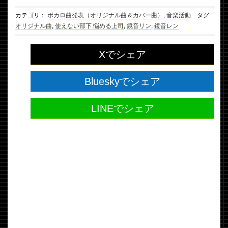
カテゴリ：
ボカロ曲発表（オリジナル曲＆カバー曲）
,
音楽活動
タグ:
オリジナル曲
,
使えない部下 悩める上司
,
鏡音リン
,
鏡音レン
Xでシェア
Blueskyでシェア
LINEでシェア