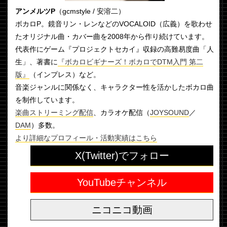
アンメルツP
（gcmstyle / 安溶二）
ボカロP。鏡音リン・レンなどのVOCALOID（広義）を歌わせ
たオリジナル曲・カバー曲を2008年から作り続けています。
代表作にゲーム『プロジェクトセカイ』収録の高難易度曲「人
生」、著書に
『ボカロビギナーズ！ボカロでDTM入門 第二
版』
（インプレス）など。
音楽ジャンルに関係なく、キャラクター性を活かしたボカロ曲
を制作しています。
楽曲ストリーミング配信
、カラオケ配信（
JOYSOUND
／
DAM
）多数。
より詳細なプロフィール・活動実績はこちら
X(Twitter)でフォロー
YouTubeチャンネル
ニコニコ動画