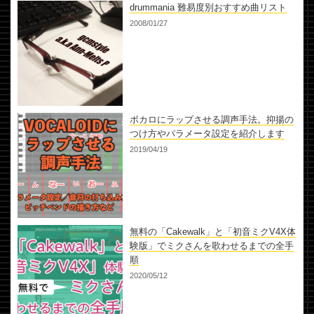
drummania 難易度別おすすめ曲リスト
2008/01/27
ボカロにラップさせる調声手法。抑揚の
つけ方やパラメータ設定を紹介します
2019/04/19
無料の「Cakewalk」と「初音ミクV4X体
験版」でミクさんを歌わせるまでの全手
順
2020/05/12