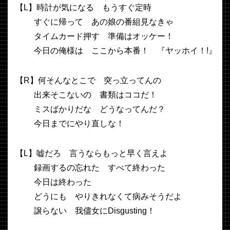
【L】時計が気になる もうすぐ定時
すぐに帰って あの娘の番組見なきゃ
タイムカード押す 準備はオッケー！
今日の俺様は ここから本番！ 『ヤッホイ！!』
【R】何そんなとこで 突っ立ってんの
出来そこないの 書類はココだ！
ミスばかりだな どうなってんだ？
今日までにやり直しな！
【L】嘘だろ 言うならもっと早く言えよ
録画するの忘れた すべて終わった
今日は終わった
どうにも やりきれなくて病みそうだよ
譲らない 我儘女にDisgusting！