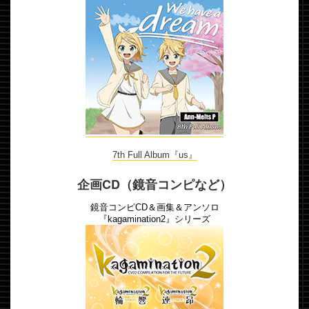
7th Full Album『us』
企画CD（鏡音コンピなど）
鏡音コンピCD＆画集＆アンソロ
『kagamination2』シリーズ