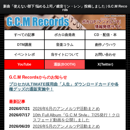
新曲「使えない部下 悩める上司／鏡音リン・レン」投稿しました | G.C.M Reco
rds
すべての記事
ボカロ曲発表
CD・配信・本
DTM講座
音楽コラム
創作ノウハウ
イベントレポ
当サイトについて
お問い合わせ
YouTube
通販(BOOTH)
X(Twitter)
G.C.M Recordsからのお知らせ
プロセカULTIMATE採用曲「人生」ダウンロードカードや各
種グッズの通販実施中！
最新記事
2026/07/21
2026年6月のアンメルツP活動まとめ
2026/07/17
10th Full Album『G.C.M Style』7/25発行！クロ
スフェード動画を公開しました
2026/06/20
2026年5月のアンメルツP活動まとめ