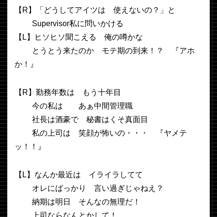
【R】「どうしてアイツは 使えないの？」と
Supervisor私に問いかける
【L】ヒソヒソ聞こえる 俺の噂かな
とうとう来たのか モテ期の到来！？ 『アホ
か！』
【R】勤務年数は もう十年目
今の私は あぁ中間管理職
社長は酒豪で 秘書はくそ真面目
私の上司は 笑顔が怖いの・・・ 『ヤメテ
ッ！！』
【L】なんか最近は イライラしてて
オレにばっかり 言い過ぎじゃねえ？
納期は明日 そんなの無理だ！
上司ならなんとかして！