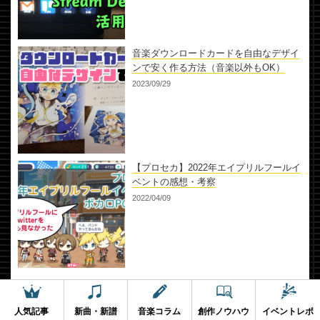
音楽ダウンロードカードを自由なデザイ
ンで安く作る方法（音楽以外もOK）
2023/09/29
【プロセカ】2022年エイプリルフールイ
ベントの感想・考察
2022/04/09
人気記事
新曲・新譜
音楽コラム
創作ノウハウ
イベントレポ
カテゴリー