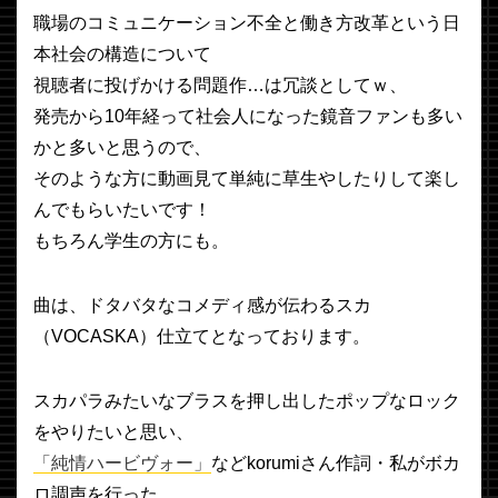
職場のコミュニケーション不全と働き方改革という日
本社会の構造について
視聴者に投げかける問題作…は冗談としてｗ、
発売から10年経って社会人になった鏡音ファンも多い
かと多いと思うので、
そのような方に動画見て単純に草生やしたりして楽し
んでもらいたいです！
もちろん学生の方にも。
曲は、ドタバタなコメディ感が伝わるスカ
（VOCASKA）仕立てとなっております。
スカパラみたいなブラスを押し出したポップなロック
をやりたいと思い、
「純情ハービヴォー」
などkorumiさん作詞・私がボカ
ロ調声を行った