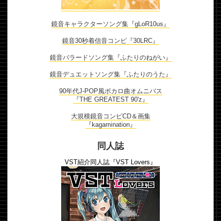
鏡音キャラクターソング集『gLoR10us』
鏡音30秒着信音コンピ『30LRC』
鏡音バラードソング集『ふたりのねがい』
鏡音デュエットソング集『ふたりのうた』
90年代J-POP風ボカロ曲オムニバス
『THE GREATEST 90'z』
大規模鏡音コンピCD＆画集
『kagamination』
同人誌
VST紹介同人誌『VST Lovers』