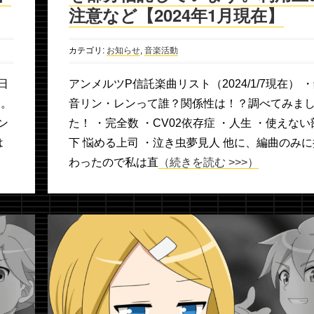
注意など【2024年1月現在】
カテゴリ:
お知らせ
,
音楽活動
日
アンメルツP信託楽曲リスト（2024/1/7現在） 
た。
音リン・レンって誰？関係性は！？調べてみま
ン
た！ ・完全数 ・CV02依存症 ・人生 ・使えない
は
下 悩める上司 ・泣き虫夢見人 他に、編曲のみに
わったので私は直
（続きを読む >>>）