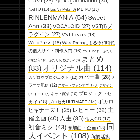
kagamination
(30)
GUMI
(25)
IA
(8)
KAITO
(13)
MEIKO
(13)
Los AnnMelts
(8)
RINLENMANIA
(54)
Sweet
Ann
(38)
VOCALOID
(27)
VST(i)プ
ラグイン
(27)
VST Lovers
(18)
WordPress
(18)
WordPressによる令和時代
の個人サイト制作入門
(16)
YouTube
(9)
ふたり
まとめ
のねがい
(8)
ふたりのねがい2
(8)
オリジナル曲
(114)
(83)
カバー曲
(28)
カゲロウプロジェクト
(12)
カ
ラオケ配信
(12)
スマートフォンアプリ
(8)
デザイン
プロジェクトセ
ネット配信
(10)
(9)
トモエ
(8)
ボカロ
カイ
(18)
プロセカULTIMATE
(14)
主
レビュー
(32)
ビギナーズ！
(25)
催企画
(40)
人生
(35)
個人CD
(17)
同
初音ミク
(43)
参加曲・企画
(18)
人イベント
(108)
商業活動