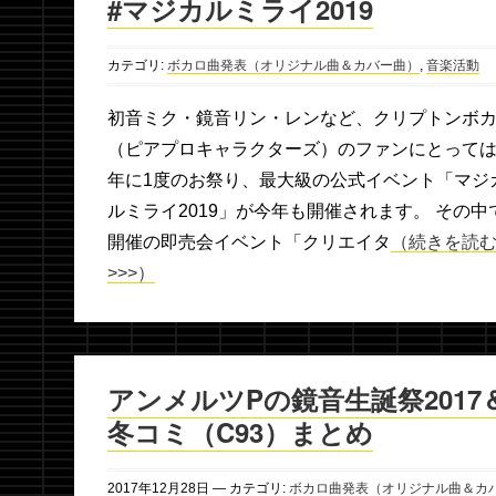
#マジカルミライ2019
カテゴリ:
ボカロ曲発表（オリジナル曲＆カバー曲）
,
音楽活動
初音ミク・鏡音リン・レンなど、クリプトンボ
（ピアプロキャラクターズ）のファンにとっては
年に1度のお祭り、最大級の公式イベント「マジ
ルミライ2019」が今年も開催されます。 その中
開催の即売会イベント「クリエイタ
（続きを読
>>>）
アンメルツPの鏡音生誕祭2017
冬コミ（C93）まとめ
2017年
12月
28日
— カテゴリ:
ボカロ曲発表（オリジナル曲＆カ