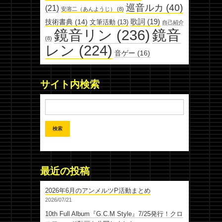
巡音ルカ
(40)
(21)
安溶二（あんようじ）
(8)
歌詞
(19)
技術書典
(14)
文筆活動
(13)
自己紹介
鏡音リン
(236)
鏡音
(8)
レン
(224)
音ゲー
(16)
サイト内検索
最近の投稿
2026年6月のアンメルツP活動まとめ
2026/07/21
10th Full Album『G.C.M Style』7/25発行！クロ