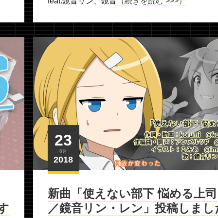
feat.鏡音リン、鏡音
（続きを読む >>>）
23
6月
2018
新曲「使えない部下 悩める上司
す
／鏡音リン・レン」投稿しまし