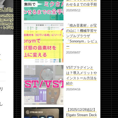
わせるまでの全手順
2020/05/12
「積み音素材」が宝
の山に！機械学習サ
ンプルブラウザ
「Sononym」レビュ
ー
お
2020/06/07
VSTプラグインと
は？導入メリットや
インストール方法を
紹介
リ
2020/04/16
」
し
【2025/12/28追記】
Elgato Stream Deck