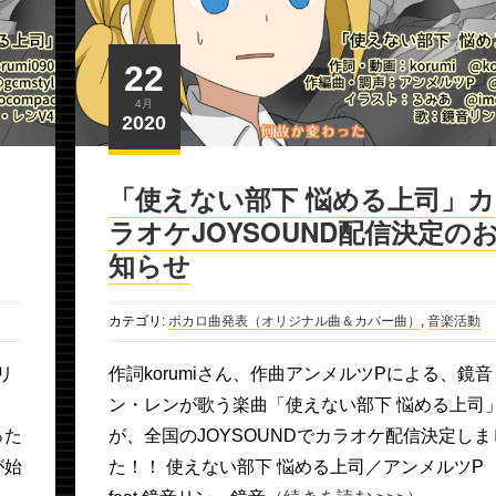
22
4月
2020
「使えない部下 悩める上司」カ
ラオケJOYSOUND配信決定の
知らせ
カテゴリ:
ボカロ曲発表（オリジナル曲＆カバー曲）
,
音楽活動
リ
作詞korumiさん、作曲アンメルツPによる、鏡音
」
ン・レンが歌う楽曲「使えない部下 悩める上司
った
が、全国のJOYSOUNDでカラオケ配信決定しま
が始
た！！ 使えない部下 悩める上司／アンメルツP