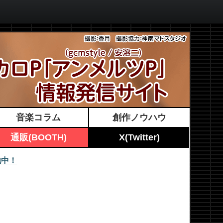
音楽コラム
創作ノウハウ
通販(BOOTH)
X(Twitter)
施中！