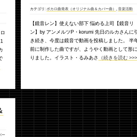
カテゴリ:
ボカロ曲発表（オリジナル曲＆カバー曲）
,
音楽活動
【鏡音レン】使えない部下 悩める上司【鏡音リ
ン】by アンメルツP・korumi 先日のルカさんに
カロ
き続き、今度は鏡音で動画を投稿しました。 半
1
前に制作した曲ですが、ようやく動画として形
カ
りました。イラスト・るみあさ
（続きを読む >>
で
む
＆
バー