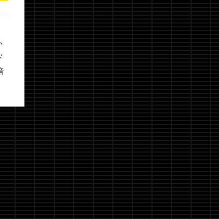
！
か
ド
音