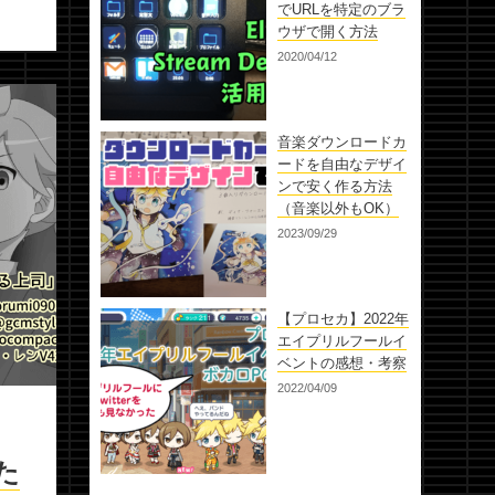
でURLを特定のブラ
ウザで開く方法
2020/04/12
音楽ダウンロードカ
ードを自由なデザイ
ンで安く作る方法
（音楽以外もOK）
2023/09/29
【プロセカ】2022年
エイプリルフールイ
ベントの感想・考察
2022/04/09
た