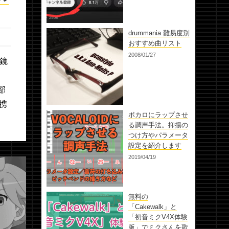
drummania 難易度別
おすすめ曲リスト
2008/01/27
・鏡
し
部
携
ボカロにラップさせ
る調声手法。抑揚の
つけ方やパラメータ
設定を紹介します
2019/04/19
無料の
「Cakewalk」と
「初音ミクV4X体験
版」でミクさんを歌