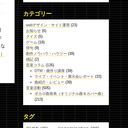
カテゴリー
webデザイン・サイト運用
(23)
引
お知らせ
(6)
クイズ
(5)
年
ゲーム
(18)
にな
俳句
(9)
>）
創作ノウハウ・ハウツー
(39)
雑記
(2)
音楽コラム
(126)
DTM・曲作り講座
(39)
ライブ・イベント・展示会レポート
(33)
曲紹介・レビュー
(39)
音楽活動
(505)
ボカロ曲発表（オリジナル曲＆カバー曲）
(213)
タグ