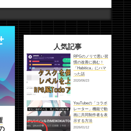
人気記事
RPGのノリで悪い習
慣の改善に挑む！
「Habitica」にハマ
った話
2020/06/23
YouTubeの「コラボ
レーター」機能で動
画に共同制作者を表
権
示する方法
の
2026/01/12