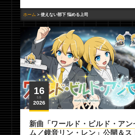
ホーム
使えない部下 悩める上司
16
5月
2026
新曲「ワールド・ビルド・アン
ム／鏡音リン・レン」公開＆ス