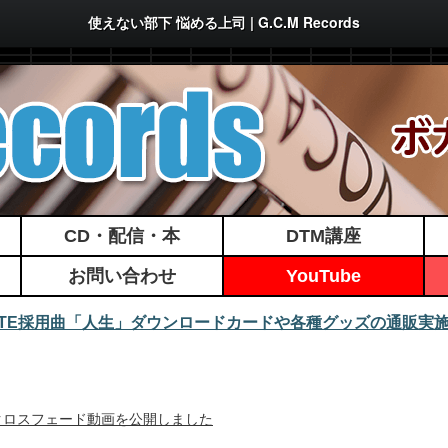
使えない部下 悩める上司 | G.C.M Records
CD・配信・本
DTM講座
お問い合わせ
YouTube
MATE採用曲「人生」ダウンロードカードや各種グッズの通販実
/25発行！クロスフェード動画を公開しました