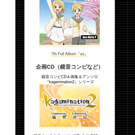
7th Full Album『us』
企画CD（鏡音コンピなど）
鏡音コンピCD＆画集＆アンソロ
『kagamination2』シリーズ