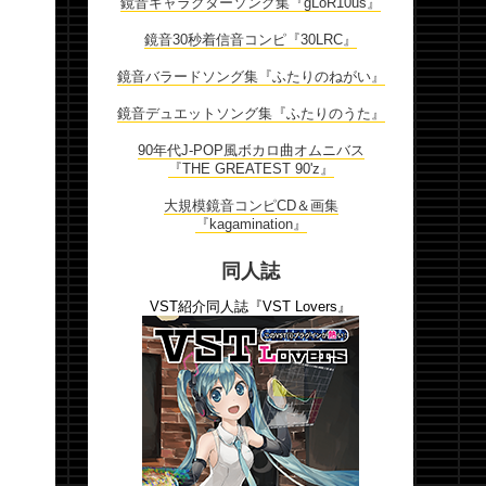
鏡音キャラクターソング集『gLoR10us』
鏡音30秒着信音コンピ『30LRC』
鏡音バラードソング集『ふたりのねがい』
鏡音デュエットソング集『ふたりのうた』
90年代J-POP風ボカロ曲オムニバス
『THE GREATEST 90'z』
大規模鏡音コンピCD＆画集
『kagamination』
同人誌
VST紹介同人誌『VST Lovers』