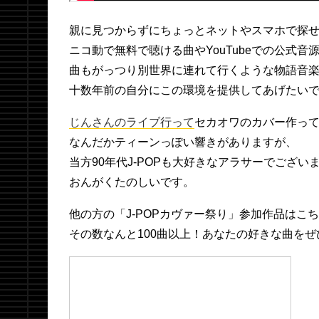
親に見つからずにちょっとネットやスマホで探
ニコ動で無料で聴ける曲やYouTubeでの公式音
曲もがっつり別世界に連れて行くような物語音
十数年前の自分にこの環境を提供してあげたい
じんさんのライブ行って
セカオワのカバー作っ
なんだかティーンっぽい響きがありますが、
当方90年代J-POPも大好きなアラサーでござい
おんがくたのしいです。
他の方の「J-POPカヴァー祭り」参加作品はこ
その数なんと100曲以上！あなたの好きな曲を