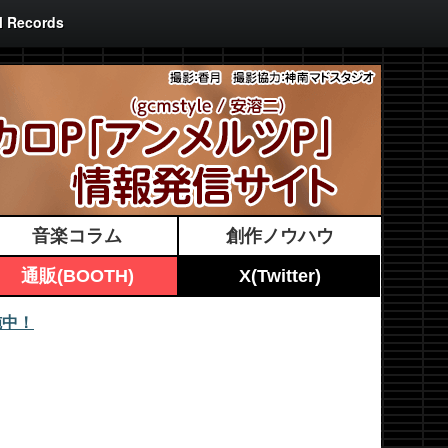
ecords
音楽コラム
創作ノウハウ
通販(BOOTH)
X(Twitter)
施中！