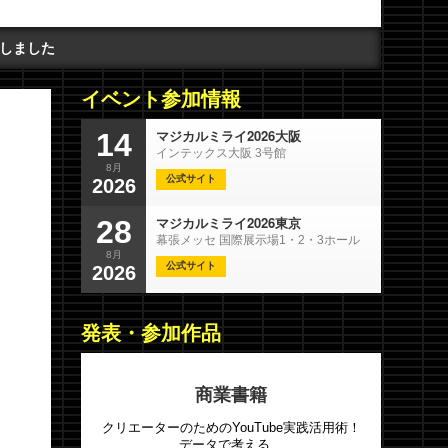
しました
イベント参加情報
マジカルミライ2026大阪
14
インテックス大阪 3号館
8月
公式サイト
2026
マジカルミライ2026東京
28
幕張メッセ 国際展示場1・2・3ホール
8月
公式サイト
2026
発表・参加作品
商業書籍
クリエーターのためのYouTube実践活用術！
データで考える、