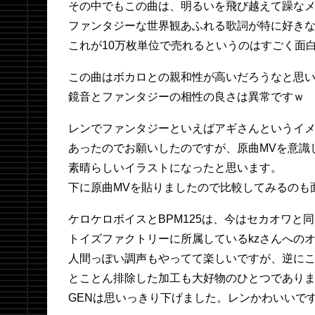
その中でもこの曲は、明るいを飛び越えて躁な
ファンタジーな世界観あふれる歌詞が特に好き
これが10万枚単位で売れるというのはすごく面
この曲はボカロとの親和性が高いだろうなと思
鏡音とファンタジーの相性の良さは異常ですｗ
レンでファンタジーといえばアギさんというイ
あったのでお願いしたのですが、原曲MVを意識
素晴らしいイラストになったと思います。
下に原曲MVを貼りましたので比較してみるのも
ケロケロボイスとBPM125は、今はセカオワと
トイズファクトリーに所属しているkzさんへの
人間っぽい調声もやってて楽しいですが、逆に
とことん排除した加工も大好物のひとつであり
GENは思いっきり下げました。レンかわいいで