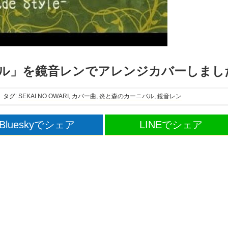
ル」を鏡音レンでアレンジカバーしまし
タグ:
SEKAI NO OWARI
,
カバー曲
,
炎と森のカーニバル
,
鏡音レン
Blueskyでシェア
LINEでシェア