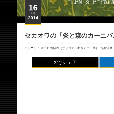
16
8月
2014
セカオワの「炎と森のカーニバ
カテゴリ：
ボカロ曲発表（オリジナル曲＆カバー曲）
,
音楽活動
Xでシェア