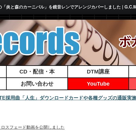
「炎と森のカーニバル」を鏡音レンでアレンジカバーしました | G.C.M R
CD・配信・本
DTM講座
お問い合わせ
YouTube
MATE採用曲「人生」ダウンロードカードや各種グッズの通販実
/25発行！クロスフェード動画を公開しました