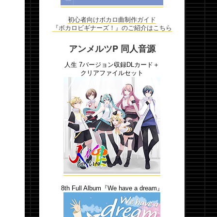
初心者向けボカロ曲制作ガイド
『ボカロビギナーズ！』のご紹介はこちら
アンメルツP 同人音源
人生 7バージョン収録DLカード＋
クリアファイルセット
8th Full Album『We have a dream』