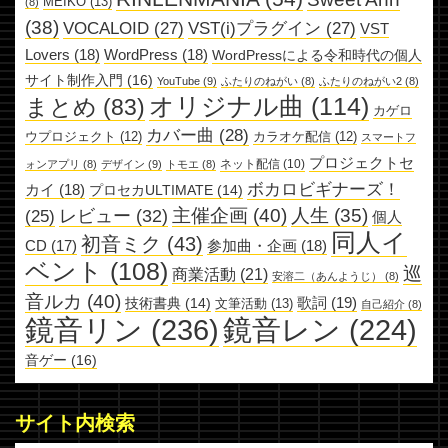
MEIKO
(13)
(8)
(38)
VOCALOID
(27)
VST(i)プラグイン
(27)
VST
Lovers
(18)
WordPress
(18)
WordPressによる令和時代の個人
サイト制作入門
(16)
YouTube
(9)
ふたりのねがい
(8)
ふたりのねがい2
(8)
オリジナル曲
(114)
まとめ
(83)
カゲロ
カバー曲
(28)
ウプロジェクト
(12)
カラオケ配信
(12)
スマートフ
プロジェクトセ
ネット配信
(10)
ォンアプリ
(8)
デザイン
(9)
トモエ
(8)
ボカロビギナーズ！
カイ
(18)
プロセカULTIMATE
(14)
主催企画
(40)
人生
(35)
レビュー
(32)
(25)
個人
同人イ
初音ミク
(43)
参加曲・企画
(18)
CD
(17)
ベント
(108)
巡
商業活動
(21)
安溶二（あんようじ）
(8)
音ルカ
(40)
歌詞
(19)
技術書典
(14)
文筆活動
(13)
自己紹介
(8)
鏡音リン
(236)
鏡音レン
(224)
音ゲー
(16)
サイト内検索