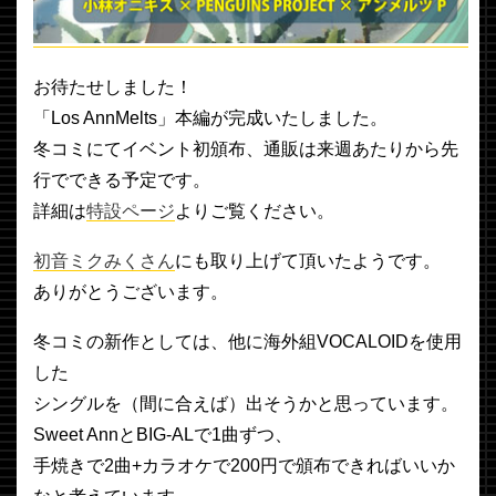
お待たせしました！
「Los AnnMelts」本編が完成いたしました。
冬コミにてイベント初頒布、通販は来週あたりから先
行でできる予定です。
詳細は
特設ページ
よりご覧ください。
初音ミクみくさん
にも取り上げて頂いたようです。
ありがとうございます。
冬コミの新作としては、他に海外組VOCALOIDを使用
した
シングルを（間に合えば）出そうかと思っています。
Sweet AnnとBIG-ALで1曲ずつ、
手焼きで2曲+カラオケで200円で頒布できればいいか