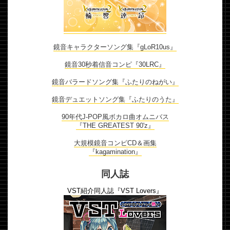
鏡音キャラクターソング集『gLoR10us』
鏡音30秒着信音コンピ『30LRC』
鏡音バラードソング集『ふたりのねがい』
鏡音デュエットソング集『ふたりのうた』
90年代J-POP風ボカロ曲オムニバス
『THE GREATEST 90'z』
大規模鏡音コンピCD＆画集
『kagamination』
同人誌
VST紹介同人誌『VST Lovers』