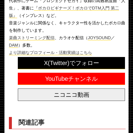
代表作にゲーム『プロジェクトセカイ』収録の高難易度曲「人
生」、著書に
『ボカロビギナーズ！ボカロでDTM入門 第二
版』
（インプレス）など。
音楽ジャンルに関係なく、キャラクター性を活かしたボカロ曲
を制作しています。
楽曲ストリーミング配信
、カラオケ配信（
JOYSOUND
／
DAM
）多数。
より詳細なプロフィール・活動実績はこちら
X(Twitter)でフォロー
YouTubeチャンネル
ニコニコ動画
関連記事