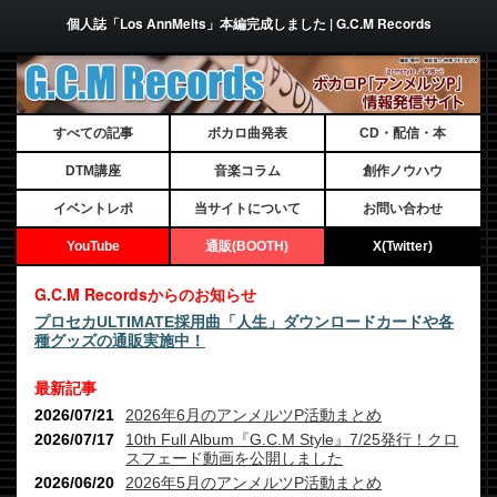
個人誌「Los AnnMelts」本編完成しました | G.C.M Records
すべての記事
ボカロ曲発表
CD・配信・本
DTM講座
音楽コラム
創作ノウハウ
イベントレポ
当サイトについて
お問い合わせ
YouTube
通販(BOOTH)
X(Twitter)
G.C.M Recordsからのお知らせ
プロセカULTIMATE採用曲「人生」ダウンロードカードや各
種グッズの通販実施中！
最新記事
2026/07/21
2026年6月のアンメルツP活動まとめ
2026/07/17
10th Full Album『G.C.M Style』7/25発行！クロ
スフェード動画を公開しました
2026/06/20
2026年5月のアンメルツP活動まとめ