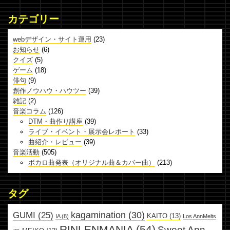
カテゴリー
webデザイン・サイト運用
(23)
お知らせ
(6)
クイズ
(5)
ゲーム
(18)
俳句
(9)
創作ノウハウ・ハウツー
(39)
雑記
(2)
音楽コラム
(126)
DTM・曲作り講座
(39)
ライブ・イベント・展示会レポート
(33)
曲紹介・レビュー
(39)
音楽活動
(505)
ボカロ曲発表（オリジナル曲＆カバー曲）
(213)
タグ
kagamination
(30)
GUMI
(25)
KAITO
(13)
IA
(8)
Los AnnMelts
RINLENMANIA
(54)
Sweet Ann