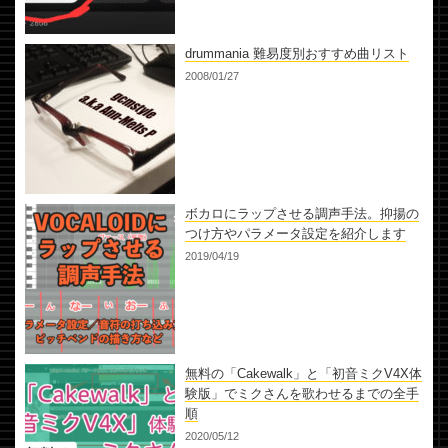
drummania 難易度別おすすめ曲リスト
2008/01/27
ボカロにラップさせる調声手法。抑揚の
つけ方やパラメータ設定を紹介します
2019/04/19
無料の「Cakewalk」と「初音ミクV4X体
験版」でミクさんを歌わせるまでの全手
順
2020/05/12