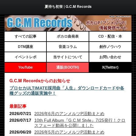
夏待ち初蛍 | G.C.M Records
すべての記事
ボカロ曲発表
CD・配信・本
DTM講座
音楽コラム
創作ノウハウ
イベントレポ
当サイトについて
お問い合わせ
YouTube
通販(BOOTH)
X(Twitter)
G.C.M Recordsからのお知らせ
プロセカULTIMATE採用曲「人生」ダウンロードカードや各
種グッズの通販実施中！
最新記事
2026/07/21
2026年6月のアンメルツP活動まとめ
2026/07/17
10th Full Album『G.C.M Style』7/25発行！クロ
スフェード動画を公開しました
2026/06/20
2026年5月のアンメルツP活動まとめ