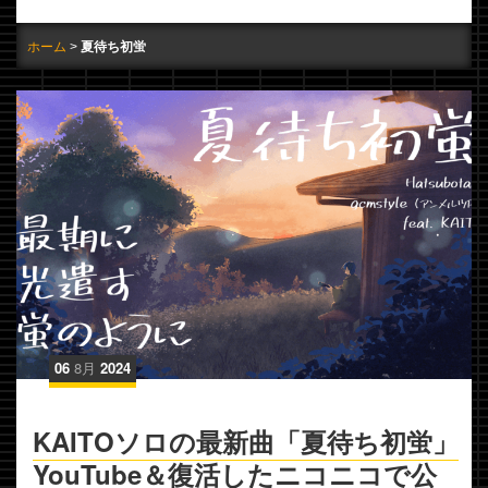
ホーム
夏待ち初蛍
06
8月
2024
KAITOソロの最新曲「夏待ち初蛍」
YouTube＆復活したニコニコで公