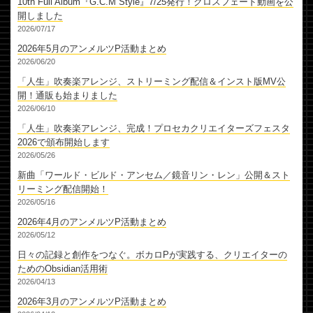
10th Full Album『G.C.M Style』7/25発行！クロスフェード動画を公
開しました
2026/07/17
2026年5月のアンメルツP活動まとめ
2026/06/20
「人生」吹奏楽アレンジ、ストリーミング配信＆インスト版MV公
開！通販も始まりました
2026/06/10
「人生」吹奏楽アレンジ、完成！プロセカクリエイターズフェスタ
2026で頒布開始します
2026/05/26
新曲「ワールド・ビルド・アンセム／鏡音リン・レン」公開＆スト
リーミング配信開始！
2026/05/16
2026年4月のアンメルツP活動まとめ
2026/05/12
日々の記録と創作をつなぐ。ボカロPが実践する、クリエイターの
ためのObsidian活用術
2026/04/13
2026年3月のアンメルツP活動まとめ