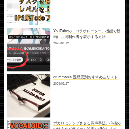
YouTubeの「コラボレーター」機能で動
画に共同制作者を表示する方法
2026/01/12
drummania 難易度別おすすめ曲リスト
2008/01/27
ボカロにラップさせる調声手法。抑揚の
つけ方やパラメータ設定を紹介します