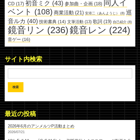
同人イ
初音ミク
(43)
参加曲・企画
(18)
CD
(17)
ベント
(108)
巡
商業活動
(21)
安溶二（あんようじ）
(8)
音ルカ
(40)
歌詞
(19)
技術書典
(14)
文筆活動
(13)
自己紹介
(8)
鏡音リン
(236)
鏡音レン
(224)
音ゲー
(16)
サイト内検索
最近の投稿
2026年6月のアンメルツP活動まとめ
2026/07/21