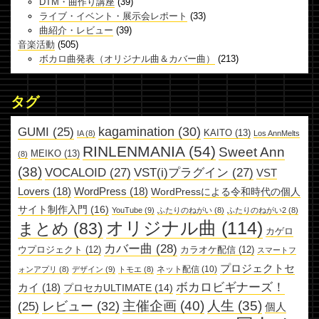
DTM・曲作り講座
(39)
ライブ・イベント・展示会レポート
(33)
曲紹介・レビュー
(39)
音楽活動
(505)
ボカロ曲発表（オリジナル曲＆カバー曲）
(213)
タグ
kagamination
(30)
GUMI
(25)
KAITO
(13)
IA
(8)
Los AnnMelts
RINLENMANIA
(54)
Sweet Ann
MEIKO
(13)
(8)
(38)
VOCALOID
(27)
VST(i)プラグイン
(27)
VST
Lovers
(18)
WordPress
(18)
WordPressによる令和時代の個人
サイト制作入門
(16)
YouTube
(9)
ふたりのねがい
(8)
ふたりのねがい2
(8)
オリジナル曲
(114)
まとめ
(83)
カゲロ
カバー曲
(28)
ウプロジェクト
(12)
カラオケ配信
(12)
スマートフ
プロジェクトセ
ネット配信
(10)
ォンアプリ
(8)
デザイン
(9)
トモエ
(8)
ボカロビギナーズ！
カイ
(18)
プロセカULTIMATE
(14)
主催企画
(40)
人生
(35)
レビュー
(32)
(25)
個人