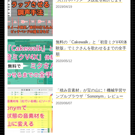
2019/04/19
無料の「Cakewalk」と「初音ミクV4X体
験版」でミクさんを歌わせるまでの全手
順
2020/05/12
「積み音素材」が宝の山に！機械学習サ
ンプルブラウザ「Sononym」レビュー
2020/06/07