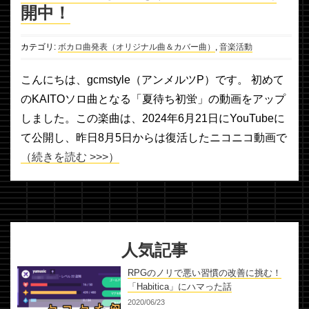
開中！
カテゴリ:
ボカロ曲発表（オリジナル曲＆カバー曲）
,
音楽活動
こんにちは、gcmstyle（アンメルツP）です。 初めて
のKAITOソロ曲となる「夏待ち初蛍」の動画をアップ
しました。この楽曲は、2024年6月21日にYouTubeに
て公開し、昨日8月5日からは復活したニコニコ動画で
（続きを読む >>>）
人気記事
RPGのノリで悪い習慣の改善に挑む！
「Habitica」にハマった話
2020/06/23