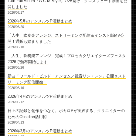
10th Full Album『G.C.M Style』7/25発行！クロスフェード動画を公
開しました
2026/07/17
2026年5月のアンメルツP活動まとめ
2026/06/20
「人生」吹奏楽アレンジ、ストリーミング配信＆インスト版MV公
開！通販も始まりました
2026/06/10
「人生」吹奏楽アレンジ、完成！プロセカクリエイターズフェスタ
2026で頒布開始します
2026/05/26
新曲「ワールド・ビルド・アンセム／鏡音リン・レン」公開＆スト
リーミング配信開始！
2026/05/16
2026年4月のアンメルツP活動まとめ
2026/05/12
日々の記録と創作をつなぐ。ボカロPが実践する、クリエイターの
ためのObsidian活用術
2026/04/13
2026年3月のアンメルツP活動まとめ