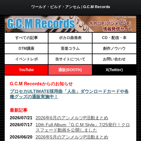
ワールド・ビルド・アンセム | G.C.M Records
すべての記事
ボカロ曲発表
CD・配信・本
DTM講座
音楽コラム
創作ノウハウ
イベントレポ
当サイトについて
お問い合わせ
YouTube
通販(BOOTH)
X(Twitter)
G.C.M Recordsからのお知らせ
プロセカULTIMATE採用曲「人生」ダウンロードカードや各
種グッズの通販実施中！
最新記事
2026/07/21
2026年6月のアンメルツP活動まとめ
2026/07/17
10th Full Album『G.C.M Style』7/25発行！クロ
スフェード動画を公開しました
2026/06/20
2026年5月のアンメルツP活動まとめ