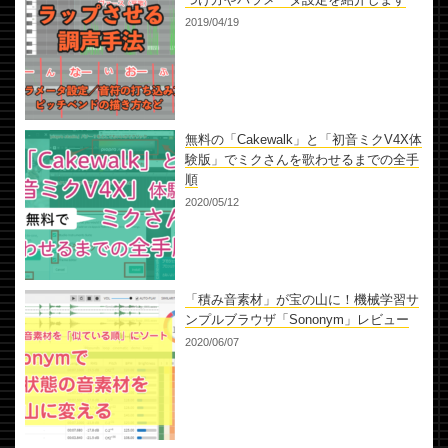
2019/04/19
無料の「Cakewalk」と「初音ミクV4X体
験版」でミクさんを歌わせるまでの全手
順
2020/05/12
「積み音素材」が宝の山に！機械学習サ
ンプルブラウザ「Sononym」レビュー
2020/06/07