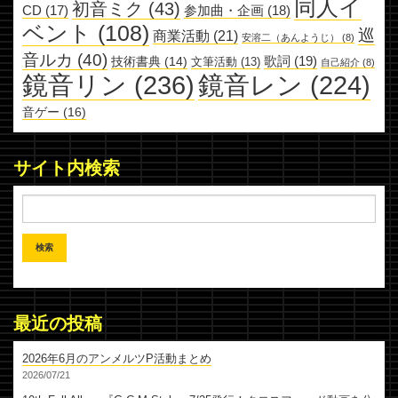
同人イ
初音ミク
(43)
参加曲・企画
(18)
CD
(17)
ベント
(108)
巡
商業活動
(21)
安溶二（あんようじ）
(8)
音ルカ
(40)
歌詞
(19)
技術書典
(14)
文筆活動
(13)
自己紹介
(8)
鏡音リン
(236)
鏡音レン
(224)
音ゲー
(16)
サイト内検索
最近の投稿
2026年6月のアンメルツP活動まとめ
2026/07/21