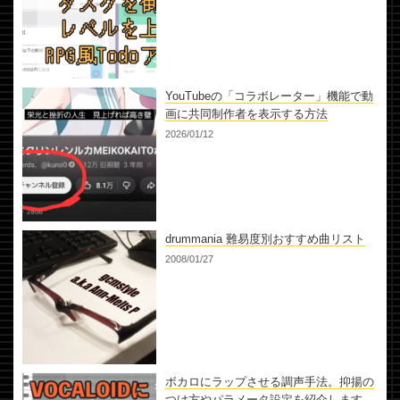
YouTubeの「コラボレーター」機能で動
画に共同制作者を表示する方法
2026/01/12
drummania 難易度別おすすめ曲リスト
2008/01/27
ボカロにラップさせる調声手法。抑揚の
つけ方やパラメータ設定を紹介します