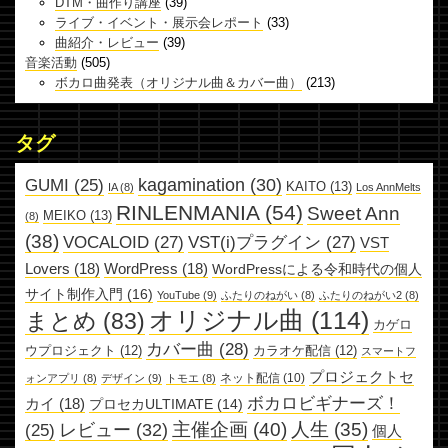
DTM・曲作り講座
(39)
ライブ・イベント・展示会レポート
(33)
曲紹介・レビュー
(39)
音楽活動
(505)
ボカロ曲発表（オリジナル曲＆カバー曲）
(213)
タグ
kagamination
(30)
GUMI
(25)
KAITO
(13)
IA
(8)
Los AnnMelts
RINLENMANIA
(54)
Sweet Ann
MEIKO
(13)
(8)
(38)
VOCALOID
(27)
VST(i)プラグイン
(27)
VST
Lovers
(18)
WordPress
(18)
WordPressによる令和時代の個人
サイト制作入門
(16)
YouTube
(9)
ふたりのねがい
(8)
ふたりのねがい2
(8)
オリジナル曲
(114)
まとめ
(83)
カゲロ
カバー曲
(28)
ウプロジェクト
(12)
カラオケ配信
(12)
スマートフ
プロジェクトセ
ネット配信
(10)
ォンアプリ
(8)
デザイン
(9)
トモエ
(8)
ボカロビギナーズ！
カイ
(18)
プロセカULTIMATE
(14)
主催企画
(40)
人生
(35)
レビュー
(32)
(25)
個人